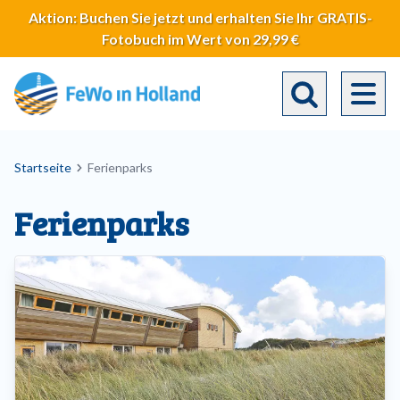
Direkt
Aktion: Buchen Sie jetzt und erhalten Sie Ihr GRATIS-
zum
Fotobuch im Wert von 29,99 €
Inhalt
Toggle search 
Breadcrumb
Startseite
Ferienparks
Ferienparks