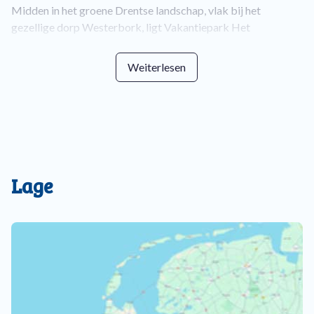
Midden in het groene Drentse landschap, vlak bij het
gezellige dorp Westerbork, ligt Vakantiepark Het
Timmerholt. Een ruim opgezet en kindvriendelijk park,
omringd door bossen, heidevelden en een visrijk meer. De
Weiterlesen
vrijstaande vakantiehuizen bieden veel privacy en comfort.
Of je nu kiest voor een huisje met sauna of een wellnessvilla
met buitenspa, hier kom je écht tot rust.
Faciliteiten op het park
- Recreatiemeer met zandstrand
– zwemmen, zonnen of
Lage
vissen, direct voor de deur.
-
Kinderhoek en speeltuin
– uren speelplezier voor de
kleintjes, veilig en overzichtelijk.
-
Huiskamer –
geniet van een kop koffie/thee, diverse
frisdranken en versnaperingen uit de automaten.
-
Midgetgolfbaan (18 holes)
– daag het hele gezin uit voor
een gezellig potje.
-
Basketbalnet, en jeu de boules-baan
– voor wie graag