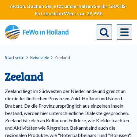
Direkt
Aktion: Buchen Sie jetzt und erhalten Sie Ihr GRATIS-
zum
Fotobuch im Wert von 29,99 €
Inhalt
Toggle search 
Breadcrumb
Startseite
Reiseziele
Zeeland
Zeeland
Zeeland liegt im Südwesten der Niederlande und grenzt an
die niederländischen Provinzen Zuid-Holland und Noord-
Brabant. Da die Provinz ursprünglich aus einzelnen Inseln
bestand, werden hier unterschiedliche Dialekte gesprochen.
Zeeland ist reich an Kultur und Folklore, wie Kleidertrachten
und Aktivitäten wie Ringreiten. Bekannt sind auch die
regionalen Produkte, wie "Boterbabbelaars" und "Bolussen".