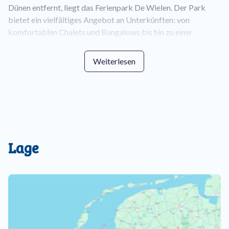
Dünen entfernt, liegt das Ferienpark De Wielen. Der Park
bietet ein vielfältiges Angebot an Unterkünften: von
komfortablen Chalets und Bungalows bis hin zu einer
Gruppenunterkunft.
Weiterlesen
Der Park ist für Jung und Alt geeignet. Es gibt ein beheiztes
Freibad mit Kinderbecken, einen großen Spielplatz mit
Trampolin und Seilbahn, Sportplätze, Boulebahnen und
Fahrradverleih. Für einen Snack oder ein Getränk kannst du
das gemütliche
Parkhuys
mit Bar und Terrasse besuchen.
Auch Angler und Wasserliebhaber kommen an den Teichen
mit Stegen voll auf ihre Kosten.
Lage
Für Ruhesuchende gibt es grüne Parkbereiche mit viel Platz
und Privatsphäre. Die Lage ist ideal, um die Umgebung zu
erkunden: Vom Park aus radelst du direkt zum Strand oder
durch die blühenden Blumenfelder, und Städte wie Schagen
und Alkmaar sind schnell erreichbar.