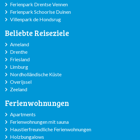
bietet das Roompot Beach Resort alles für einen
Ferienpark Drentse Vennen
unvergesslichen Urlaub an der Küste von Zeeland.
Ferienpark Schoorlse Duinen
Villenpark de Hondsrug
Beliebte Reiseziele
Ameland
Drenthe
Friesland
Limburg
Nordholländische Küste
Overijssel
Zeeland
Ferienwohnungen
Apartments
Ferienwohnungen mit sauna
Haustierfreundliche Ferienwohnungen
Holzbungalows