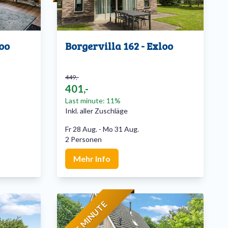
loo
Borgervilla 162 - Exloo
449,-
401,-
Last minute: 11%
Inkl. aller Zuschläge
Fr 28 Aug.
-
Mo 31 Aug.
2 Personen
Mehr Info
LAST MINUTE