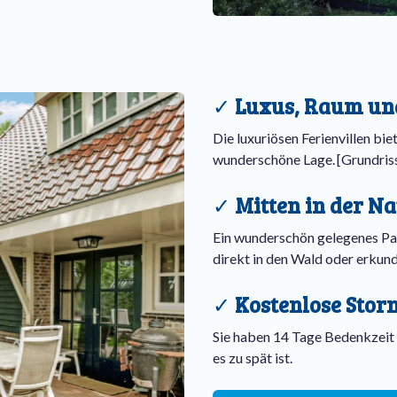
✓
Luxus, Raum un
Die luxuriösen Ferienvillen bie
wunderschöne Lage. [Grundriss
✓
Mitten in der N
Ein wunderschön gelegenes Pa
direkt in den Wald oder erkun
✓
Kostenlose Stor
Sie haben 14 Tage Bedenkzeit –
es zu spät ist.