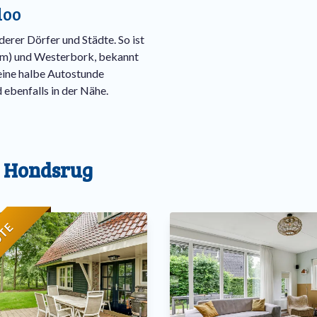
loo
erer Dörfer und Städte. So ist
km) und Westerbork, bekannt
ine halbe Autostunde
 ebenfalls in der Nähe.
e Hondsrug
UTE