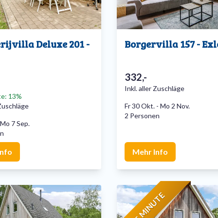
rijvilla Deluxe 201 -
Borgervilla 157 - Ex
332,-
Inkl. aller Zuschläge
te: 13%
r Zuschläge
Fr 30 Okt.
-
Mo 2 Nov.
2 Personen
Mo 7 Sep.
en
Info
Mehr Info
LAST MINUTE