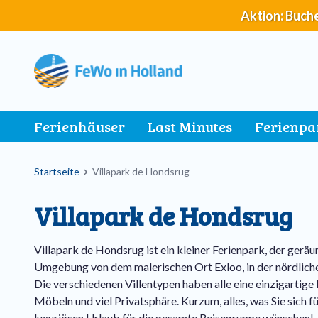
Direkt
Aktion: Buche
zum
Inhalt
Main
Ferienhäuser
Last Minutes
Ferienpa
navigation
Breadcrumb
Startseite
Villapark de Hondsrug
Villapark de Hondsrug
Villapark de Hondsrug ist ein kleiner Ferienpark, der geräum
Umgebung von dem malerischen Ort Exloo, in der nördliche
Die verschiedenen Villentypen haben alle eine einzigartige
Möbeln und viel Privatsphäre. Kurzum, alles, was Sie sich 
luxuriösen Urlaub für die gesamte Reisegruppe wünschen!