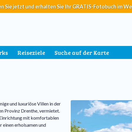
n Sie jetzt und erhalten Sie Ihr GRATIS-Fotobuch im We
rks
Reiseziele
Suche auf der Karte
ige und luxuriöse Villen in der
n Provinz Drenthe, vermietet.
 Einrichtung mit komfortablen
für einen erholsamen und