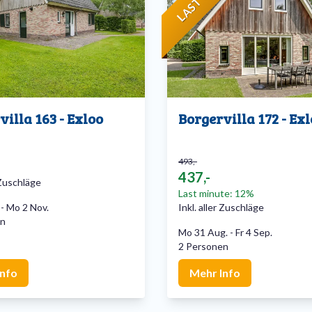
villa 163 - Exloo
Borgervilla 172 - Ex
493,-
437,-
r Zuschläge
Last minute: 12%
-
Mo 2 Nov.
Inkl. aller Zuschläge
en
Mo 31 Aug.
-
Fr 4 Sep.
2 Personen
Info
Mehr Info