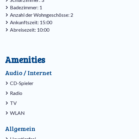
Der Garten des Hauses ist mit Terrassenmöbeln
Badezimmer: 1
ausgestattet.
Anzahl der Wohngeschösse: 2
Ankunftszeit: 15:00
Wir möchten Sie darauf hinweisen, dass die Aufteilung und
Abreisezeit: 10:00
die Innenausstattung von Bungalow zu Bungalow
unterschiedlich sein können.
Amenities
Audio / Internet
CD-Spieler
Radio
TV
WLAN
Allgemein
Haustierfrei