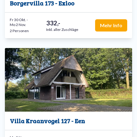
Borgervilla 173 - Exloo
Fr 30 Okt.
-
332,-
Mo 2 Nov.
Mehr Info
Inkl. aller Zuschläge
2 Personen
Villa Kraanvogel 127 - Een