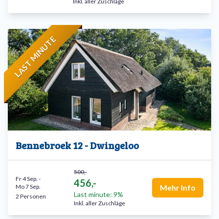
Inkl. aller Zuschläge
LAST MINUTE
Bennebroek 12 - Dwingeloo
500,-
Fr 4 Sep.
-
456,-
Mo 7 Sep.
Mehr Info
Last minute: 9%
2 Personen
Inkl. aller Zuschläge