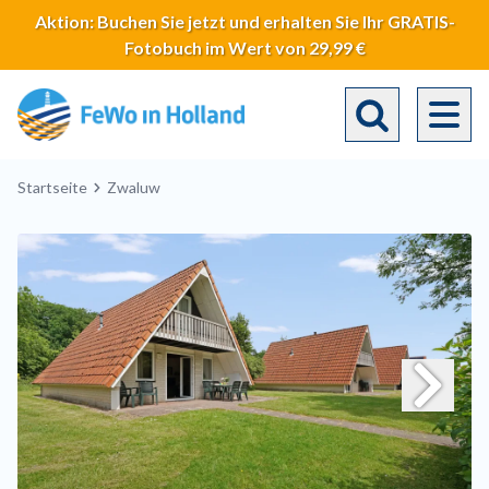
Direkt
Aktion: Buchen Sie jetzt und erhalten Sie Ihr GRATIS-
zum
Fotobuch im Wert von 29,99 €
Inhalt
Toggle search 
Breadcrumb
Startseite
Zwaluw