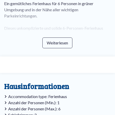
Ein gemütliches Ferienhaus für 6 Personen in grüner
Umgebung und in der Nähe aller wichtigen
Parkeinrichtungen.
Dieses unkomplizierte und solide 6-Personen-Ferienhaus
verfügt im Erdgeschoss über ein Wohnzimmer mit
gemütlicher Ess- und Sitzecke, einem Kamin und eine offene
Weiterlesen
Küche mit Kühlschrank, Filterkaffeemaschine, Elektroherd,
Wasserkocher und Mikrowelle.
Das Badezimmer befindet sich ebenfalls im Erdgeschoss. Es
ist mit einer Badewanne, einer Dusche,
einem Waschbecken und einer Toilette ausgestattet.
Außerdem gibt es im Erdgeschoss ein Schlafzimmer mit zwei
Hausinformationen
Einzelbetten. Im ersten Stock befinden sich ein Flur mit
Schränken und zwei Schlafzimmern, beide mit zwei
Accommodation type: Ferienhaus
Einzelbetten. Dieses Ferienhaus ist komplett ausgestattet
Anzahl der Personen (Min.): 1
mit Elektroheizung, Fernseher und drahtlosem Internet.
Anzahl der Personen (Max.): 6
Schlafzimmer: 3