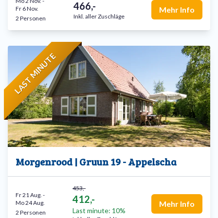
Mo 2 Nov.
-
466,-
Fr 6 Nov.
Mehr Info
Inkl. aller Zuschläge
2 Personen
LAST MINUTE
Morgenrood | Gruun 19 - Appelscha
453,-
Fr 21 Aug.
-
412,-
Mo 24 Aug.
Mehr Info
Last minute: 10%
2 Personen