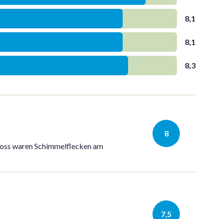
8,1
8,1
8,3
8
choss waren Schimmelflecken am
7,5