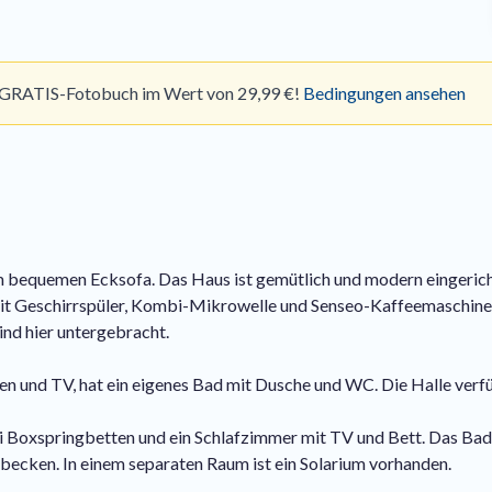
hr GRATIS-Fotobuch im Wert von 29,99 €!
Bedingungen ansehen
nem bequemen Ecksofa. Das Haus ist gemütlich und modern eingeric
it Geschirrspüler, Kombi-Mikrowelle und Senseo-Kaffeemaschine. I
nd hier untergebracht.
 und TV, hat ein eigenes Bad mit Dusche und WC. Die Halle verfü
 Boxspringbetten und ein Schlafzimmer mit TV und Bett. Das Bade
cken. In einem separaten Raum ist ein Solarium vorhanden.