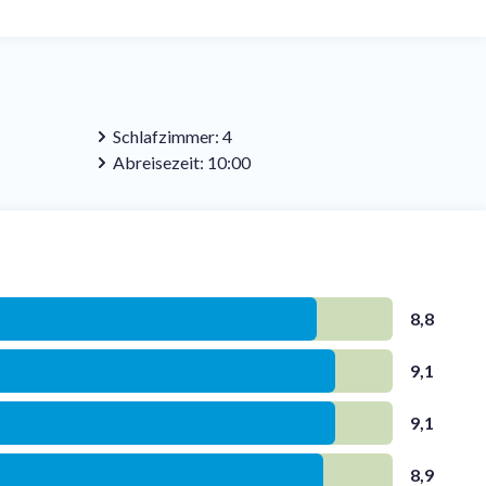
Schlafzimmer: 4
Abreisezeit: 10:00
8,8
9,1
9,1
8,9