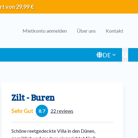
rt von 29,99 €
Header
Mietkonto anmelden
Über uns
Kontakt
menu
DE
Toggl
Zilt - Buren
Sehr Gut
8.7
22 reviews
Schöne reetgedeckte Villa in den Dünen,