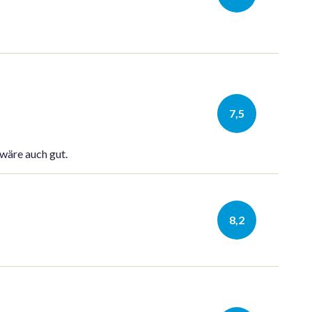
7,5
 wäre auch gut.
8,2