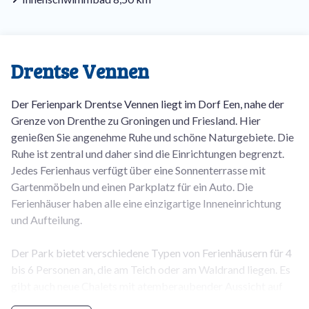
Drentse Vennen
Der Ferienpark Drentse Vennen liegt im Dorf Een, nahe der
Grenze von Drenthe zu Groningen und Friesland. Hier
genießen Sie angenehme Ruhe und schöne Naturgebiete. Die
Ruhe ist zentral und daher sind die Einrichtungen begrenzt.
Jedes Ferienhaus verfügt über eine Sonnenterrasse mit
Gartenmöbeln und einen Parkplatz für ein Auto. Die
Ferienhäuser haben alle eine einzigartige Inneneinrichtung
und Aufteilung.
Der Park bietet verschiedene Typen von Ferienhäusern für 4
bis 6 Personen an, die am Teich oder am Waldrand liegen. Es
gibt auch neue Chalets mit atemberaubender Aussicht auf
die Heidelandschaft. Mit dem Fahrrad sind die gemütlichen