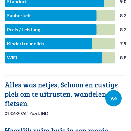
Standort
9,0
Sauberkeit
8,3
Preis / Leistung
8,3
Kinderfreundlich
7,9
WiFi
8,8
Alles was netjes, Schoon en rustige
plek om te uitrusten, wandelen en
9,6
fietsen.
01-06-2026
|
Yuzel.
(
NL
)
Heerlijk ruim huis in een mooie