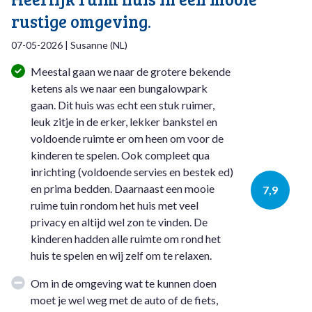
rustige omgeving.
07-05-2026
|
Susanne
(
NL
)
Meestal gaan we naar de grotere bekende
ketens als we naar een bungalowpark
gaan. Dit huis was echt een stuk ruimer,
leuk zitje in de erker, lekker bankstel en
voldoende ruimte er om heen om voor de
kinderen te spelen. Ook compleet qua
inrichting (voldoende servies en bestek ed)
en prima bedden. Daarnaast een mooie
7,9
ruime tuin rondom het huis met veel
privacy en altijd wel zon te vinden. De
kinderen hadden alle ruimte om rond het
huis te spelen en wij zelf om te relaxen.
Om in de omgeving wat te kunnen doen
moet je wel weg met de auto of de fiets,