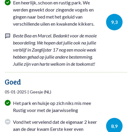
Een heerlijk, schoon en rustig park. We
werden gewekt door zingende vogels en
gingen naar bed met het geluid van
9,3
verschillende uilen en kwakende kikkers.
Beste Bea en Marcel. Bedankt voor de mooie
beoordeling. We hopen dat jullie ook na jullie
verblijf in Zanglijster 17 nog een mooie week
hebben gehad op jullie andere bestemming.
Jullie zijn van harte welkom in de toekomst!
Goed
05-01-2025
|
Geesje
(
NL
)
Het park en huisje op zich niks mis mee
Rustig voor met de jaarwisseling
Vond het vervelend dat de eigenaar 2 keer
8,9
aan de deur kwam Eerste keer even