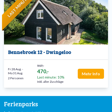
LAST MINUTE
Bennebroek 12 - Dwingeloo
517,-
Fr 28 Aug.
-
470,-
Mo 31 Aug.
Mehr Info
Last minute: 10%
2 Personen
Inkl. aller Zuschläge
Ferienparks