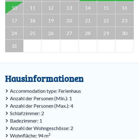
10
11
12
13
14
15
16
17
18
19
20
21
22
23
24
25
26
27
28
29
30
31
Hausinformationen
Accommodation type: Ferienhaus
Anzahl der Personen (Min.): 1
Anzahl der Personen (Max.): 4
Schlafzimmer: 2
Badezimmer: 1
Anzahl der Wohngeschösse: 2
2
Wohnfläche: 94 m