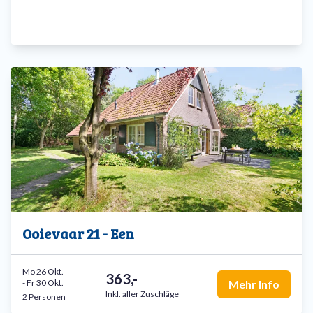
Hier finden Sie keinen Massentourismus, sondern genau die
Ruhe und Erholung, nach der Sie suchen. Ein Ort, an dem Sie
wirklich zur Ruhe kommen und die Natur hautnah erleben
können.
Sehen Sie sich unten die Ferienhäuser an und buchen Sie
Ihre Lieblingsunterkunft!
Ooievaar 21 - Een
Mo 26 Okt.
363,-
-
Fr 30 Okt.
Mehr Info
Inkl. aller Zuschläge
2 Personen