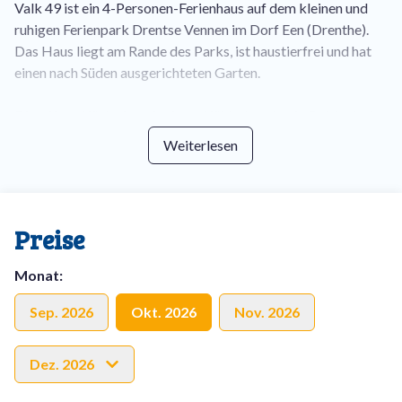
Valk 49 ist ein 4-Personen-Ferienhaus auf dem kleinen und
ruhigen Ferienpark Drentse Vennen im Dorf Een (Drenthe).
Das Haus liegt am Rande des Parks, ist haustierfrei und hat
einen nach Süden ausgerichteten Garten.
Die offene Küche ist mit einem Kühlschrank mit Gefrierfach,
Mikrowelle, Wasserkocher, Senseo-Maschine und
Weiterlesen
Filterkaffeemaschine ausgestattet. Wie die Küche ist auch
der Essbereich klassisch eingerichtet. Das Wohnzimmer
verfügt über ein herrlich geräumiges Sofa mit Hocker, einen
Flachbildfernseher und zwei Sessel. Das Badezimmer mit
Preise
Duschkabine befindet sich ebenfalls im Erdgeschoss.
Außerdem gibt es hier eine separate Toilette.
Monat
:
Die beiden Schlafzimmer befinden sich im ersten Stock.
Sep. 2026
Okt. 2026
Nov. 2026
Beide sind mit einem Kleiderschrank ausgestattet. Ein
Schlafzimmer hat zwei einzelne Boxspringbetten. Das zweite
Dez. 2026
Schlafzimmer hat zwei Einzelbetten.