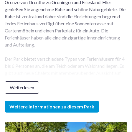
Grenze von Drenthe zu Groningen und Friesland. Hier
genießen Sie angenehme Ruhe und schöne Naturgebiete. Die
Ruhe ist zentral und daher sind die Einrichtungen begrenzt.
Jedes Ferienhaus verfügt über eine Sonnenterrasse mit
Gartenmöbeln und einen Parkplatz für ein Auto. Die
Ferienhäuser haben alle eine einzigartige Inneneinrichtung
und Aufteilung.
Der Park bietet verschiedene Typen von Ferienhäusern für 4
bis 6 Personen an, die am Teich oder am Waldrand liegen. Es
gibt auch neue Chalets mit atemberaubender Aussicht auf
die Heidelandschaft. Mit dem Fahrrad sind die gemütlichen
Dörfer Norg und Roden zu erreichen, wo Sie nette Geschäfte
Weiterlesen
und Restaurants finden.
Weitere Informationen zu diesem Park
Der
Ferienpark Drentse Vennen in Een
ist das ideale
Reiseziel für alle, die Ruhe, Weite und Natur lieben.
Eingebettet in die wunderschöne Drenther Landschaft –
umgeben von ausgedehnten Wäldern, Heideflächen und