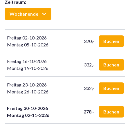
Zeitraum
:
Vom Wohnzimmer aus gelangt man in den schönen, nach
Süden ausgerichteten Garten. Die Terrasse ist mit einem
Wochenende
Gartentisch, Gartenstühlen und zwei Liegestühlen
ausgestattet.
Freitag 02-10-2026
320,-
Buchen
Montag 05-10-2026
Freitag 16-10-2026
332,-
Buchen
Montag 19-10-2026
Freitag 23-10-2026
332,-
Buchen
Montag 26-10-2026
Freitag 30-10-2026
278,-
Buchen
Montag 02-11-2026