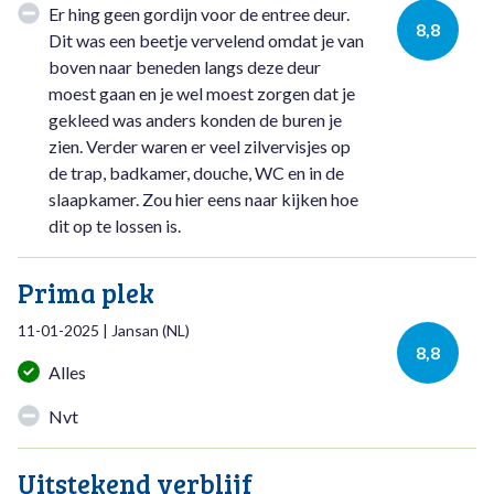
Er hing geen gordijn voor de entree deur.
8,8
Dit was een beetje vervelend omdat je van
boven naar beneden langs deze deur
moest gaan en je wel moest zorgen dat je
gekleed was anders konden de buren je
zien. Verder waren er veel zilvervisjes op
de trap, badkamer, douche, WC en in de
slaapkamer. Zou hier eens naar kijken hoe
dit op te lossen is.
Prima plek
11-01-2025
|
Jansan
(
NL
)
8,8
Alles
Nvt
Uitstekend verblijf