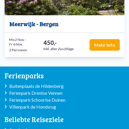
Meerwijk - Bergen
Mo 2 Nov.
-
450,-
Fr 6 Nov.
Mehr Info
Inkl. aller Zuschläge
2 Personen
Ferienparks
Buitenplaats de Hildenberg
Ferienpark Drentse Vennen
Ferienpark Schoorlse Duinen
Villenpark de Hondsrug
Beliebte Reiseziele