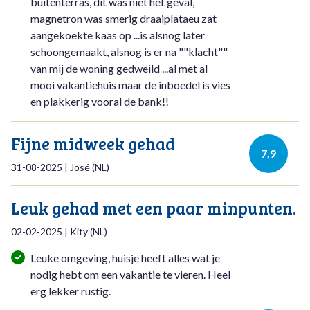
buitenterras, dit was niet het geval,
magnetron was smerig draaiplataeu zat
aangekoekte kaas op ...is alsnog later
schoongemaakt, alsnog is er na ""klacht""
van mij de woning gedweild ...al met al
mooi vakantiehuis maar de inboedel is vies
en plakkerig vooral de bank!!
Fijne midweek gehad
7,9
31-08-2025
|
José
(
NL
)
Leuk gehad met een paar minpunten.
02-02-2025
|
Kity
(
NL
)
Leuke omgeving, huisje heeft alles wat je
nodig hebt om een vakantie te vieren. Heel
erg lekker rustig.