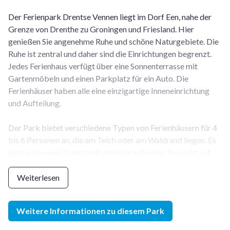
Der Ferienpark Drentse Vennen liegt im Dorf Een, nahe der
Grenze von Drenthe zu Groningen und Friesland. Hier
genießen Sie angenehme Ruhe und schöne Naturgebiete. Die
Ruhe ist zentral und daher sind die Einrichtungen begrenzt.
Jedes Ferienhaus verfügt über eine Sonnenterrasse mit
Gartenmöbeln und einen Parkplatz für ein Auto. Die
Ferienhäuser haben alle eine einzigartige Inneneinrichtung
und Aufteilung.
Der Park bietet verschiedene Typen von Ferienhäusern für 4
bis 6 Personen an, die am Teich oder am Waldrand liegen. Es
gibt auch neue Chalets mit atemberaubender Aussicht auf
die Heidelandschaft. Mit dem Fahrrad sind die gemütlichen
Dörfer Norg und Roden zu erreichen, wo Sie nette Geschäfte
Weiterlesen
und Restaurants finden.
Weitere Informationen zu diesem Park
Der
Ferienpark Drentse Vennen in Een
ist das ideale
Reiseziel für alle, die Ruhe, Weite und Natur lieben.