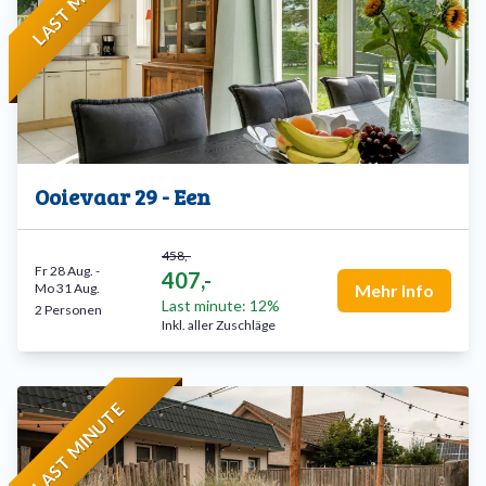
Ooievaar 29 - Een
458,-
Fr 28 Aug.
-
407,-
Mo 31 Aug.
Mehr Info
Last minute: 12%
2 Personen
Inkl. aller Zuschläge
LAST MINUTE