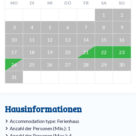
MO
DI
MI
DO
FR
SA
SO
1
2
3
4
5
6
7
8
9
10
11
12
13
14
15
16
17
18
19
20
21
22
23
24
25
26
27
28
29
30
31
Hausinformationen
Accommodation type: Ferienhaus
Anzahl der Personen (Min.): 1
Anzahl der Personen (Max.): 4