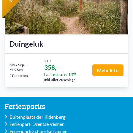
Duingeluk
410,-
Mo 7 Sep.
-
358,-
Mi 9 Sep.
Mehr Info
Last minute: 13%
2 Personen
Inkl. aller Zuschläge
Ferienparks
Buitenplaats de Hildenberg
Ferienpark Drentse Vennen
Ferienpark Schoorlse Duinen