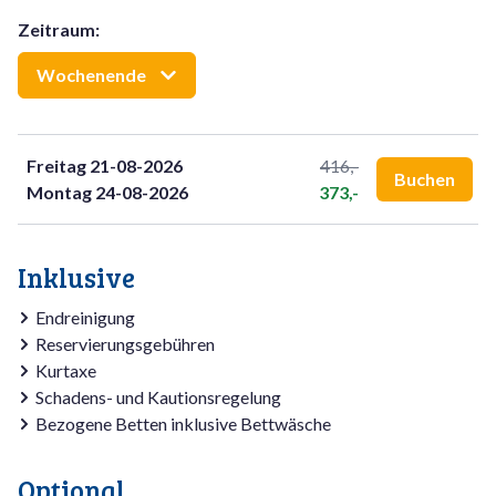
Hinter dem Haus liegt ein großer Südgarten mit
Zeitraum
:
Terrassenmöbeln, um die Sonne zu genießen. Es gibt auch
einen Parkplatz am Haus.
Wochenende
Freitag 21-08-2026
416,-
Buchen
Montag 24-08-2026
373,-
Inklusive
Endreinigung
Reservierungsgebühren
Kurtaxe
Schadens- und Kautionsregelung
Bezogene Betten inklusive Bettwäsche
Optional