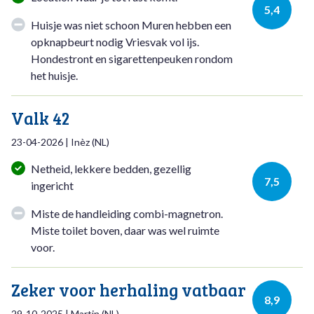
5,4
Huisje was niet schoon Muren hebben een
opknapbeurt nodig Vriesvak vol ijs.
Hondestront en sigarettenpeuken rondom
het huisje.
Valk 42
23-04-2026
|
Inèz
(
NL
)
Netheid, lekkere bedden, gezellig
7,5
ingericht
Miste de handleiding combi-magnetron.
Miste toilet boven, daar was wel ruimte
voor.
Zeker voor herhaling vatbaar
8,9
29-10-2025
|
Martin
(
NL
)