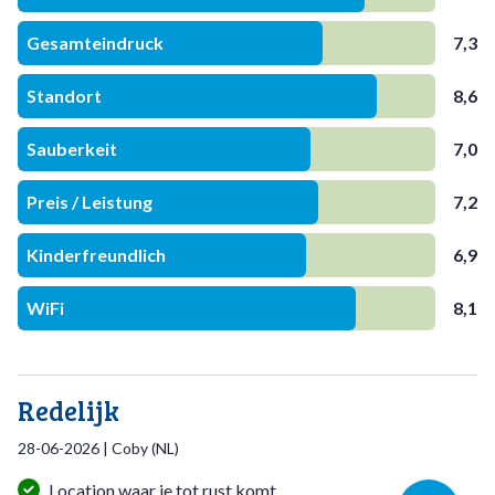
Gesamteindruck
7,3
Standort
8,6
Sauberkeit
7,0
Preis / Leistung
7,2
Kinderfreundlich
6,9
WiFi
8,1
Redelijk
28-06-2026
|
Coby
(
NL
)
Location waar je tot rust komt.