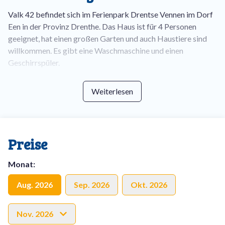
Valk 42 befindet sich im Ferienpark Drentse Vennen im Dorf
Een in der Provinz Drenthe. Das Haus ist für 4 Personen
geeignet, hat einen großen Garten und auch Haustiere sind
willkommen. Es gibt eine Waschmaschine und einen
Geschirrspüler.
Im Erdgeschoss befinden sich die offene Küche und das
Weiterlesen
Wohnzimmer. Die Küche hat einen Kühlschrank mit
Gefrierfach, Geschirrspüler, Wasserkocher und eine Senseo-
und Filterkaffeemaschine sowie einen Esstisch mit vier
Stühlen. Die Sitzecke ist mit einem Zweisitzer-Sofa, zwei
Preise
Sesseln und einem Flachbildfernseher eingerichtet. Das
Badezimmer befindet sich ebenfalls im Erdgeschoss und ist
Monat
:
mit einer Dusche und zwei Waschbecken ausgestattet.
Außerdem gibt es eine separate Toilette.
Aug. 2026
Sep. 2026
Okt. 2026
In der ersten Etage befinden sich zwei Schlafzimmer. Beide
Schlafzimmer sind mit zwei Einzel-Boxspringbetten und
Nov. 2026
einem Kleiderschrank möbliert.