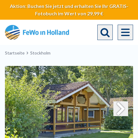
Direkt
Aktion: Buchen Sie jetzt und erhalten Sie Ihr GRATIS-
zum
Fotobuch im Wert von 29,99 €
Inhalt
Toggle search 
Breadcrumb
Startseite
Stockholm