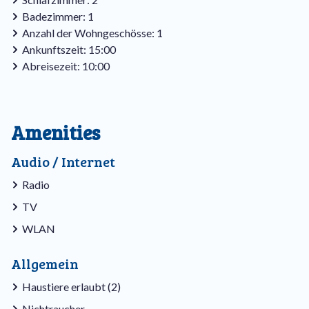
Die Schlafzimmer sind beide mit zwei Einzelbetten
Badezimmer: 1
ausgestattet.
Anzahl der Wohngeschösse: 1
Ankunftszeit: 15:00
An der Vorderseite des Bungalows befindet sich eine
Abreisezeit: 10:00
möblierte, überdachte Veranda. Im Abstellraum finden Sie
den Trockner und die Waschmaschine. Stockholm wird mit
einer elektrischen Heizung beheizt und es gibt drahtloses
Amenities
Internet.
Audio / Internet
Radio
TV
WLAN
Allgemein
Haustiere erlaubt (2)
Nichtraucher