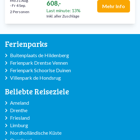
Mo 31 Aug.
608,-
-
Fr 4 Sep.
Mehr Info
Last minute: 13%
2 Personen
Inkl. aller Zuschläge
Ferienparks
Buitenplaats de Hildenberg
Ferienpark Drentse Vennen
Ferienpark Schoorlse Duinen
Villenpark de Hondsrug
Beliebte Reiseziele
Ameland
Drenthe
Friesland
Limburg
Nordholländische Küste