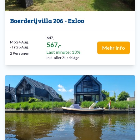
Boerderijvilla 206 - Exloo
647,-
Mo 24 Aug.
567,-
-
Fr 28 Aug.
Mehr Info
Last minute: 13%
2 Personen
Inkl. aller Zuschläge