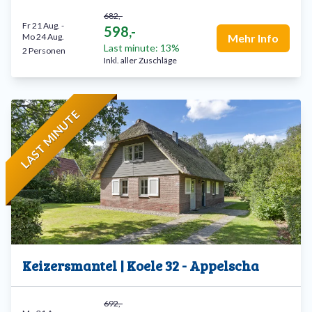
682,-
Fr 21 Aug.
-
598,-
Mo 24 Aug.
Mehr Info
Last minute: 13%
2 Personen
Inkl. aller Zuschläge
LAST MINUTE
Keizersmantel | Koele 32 - Appelscha
692,-