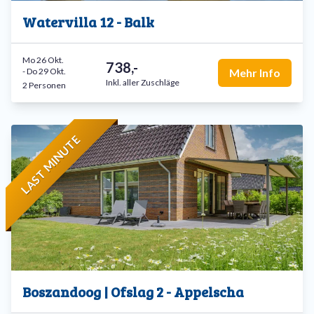
Watervilla 12 - Balk
Mo 26 Okt.
738,-
-
Do 29 Okt.
Mehr Info
Inkl. aller Zuschläge
2 Personen
LAST MINUTE
Boszandoog | Ofslag 2 - Appelscha