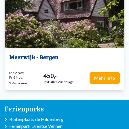
Meerwijk - Bergen
Mo 2 Nov.
-
450,-
Fr 6 Nov.
Mehr Info
Inkl. aller Zuschläge
2 Personen
Ferienparks
Buitenplaats de Hildenberg
Ferienpark Drentse Vennen