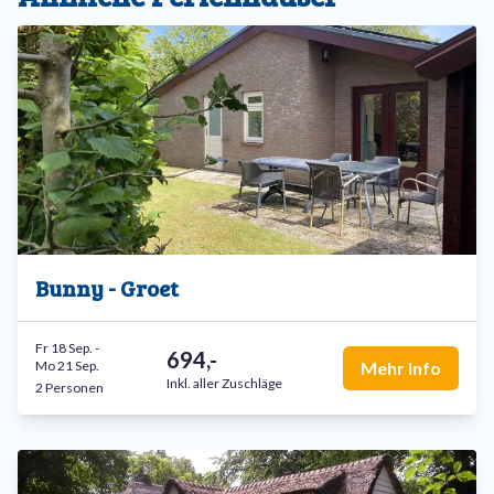
Bunny - Groet
Fr 18 Sep.
-
694,-
Mo 21 Sep.
Mehr Info
Inkl. aller Zuschläge
2 Personen