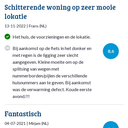
Schitterende woning op zeer mooie
lokatie
13-11-2022
|
Frans
(
NL
)
Het huis, de voorzieningen en de lokatie.
Bij aankomst op de fiets in het donker en
8,6
met regen is de ligging zeer slecht
aangegeven. Kleine moeite om op de
splitsing van wegen met
nummerborden/pijlen de verschillende
huisnummers aan te geven. Bij aankomst
was de verwarming defect. Koude eerste
avond.!!!
Fantastisch
04-07-2021
|
Mirjam
(
NL
)