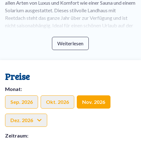
allen Arten von Luxus und Komfort wie einer Sauna und einem
Solarium ausgestattet. Dieses stilvolle Landhaus mit
Reetdach steht das ganze Jahr über zur Verfügung und ist
nicht saisonabhängig. Ideal für einen schönen Urlaub auf der
Watteninsel Ameland! Morgens und abends kommen
regelmäßig Fasane, Kaninchen und manchmal sogar Rehe im
Weiterlesen
Garten vorbei.
Die Villa Nova ist sehr luxuriös eingerichtet und bietet eine
warme Atmosphäre, in der Sie sich sofort wie zu Hause
Preise
fühlen werden. Das Wohnzimmer hat eine schöne Sitzecke,
wo Sie abends ein gutes Buch oder einen schönen Film auf
Monat
:
dem Flachbildfernseher genießen können. Der geräumige
Esstisch aus Eichenholz befindet sich in einer hochwertigen,
Sep. 2026
Okt. 2026
Nov. 2026
modernen Küche mit allen Annehmlichkeiten.
Dez. 2026
Die Villa Nova befindet sich in einer wunderschönen Lage in
den Dünen des Dorfes Nes. Strand und Wald sind nur wenige
Zeitraum
:
Gehminuten von der Villa entfernt. Das gemütliche Dorf Nes,