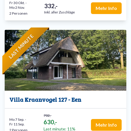
Fr 30 Okt.
-
332,-
Mo 2 Nov.
Mehr Info
Inkl. aller Zuschläge
2 Personen
LAST MINUTE
Villa Kraanvogel 127 - Een
702,-
Mo 7 Sep.
-
630,-
Fr 11 Sep.
Mehr Info
Last minute: 11%
2 Personen