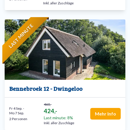
Inkl. aller Zuschläge
LAST MINUTE
Bennebroek 12 - Dwingeloo
460,-
Fr 4 Sep.
-
424,-
Mo 7 Sep.
Mehr Info
Last minute: 8%
2 Personen
Inkl. aller Zuschläge