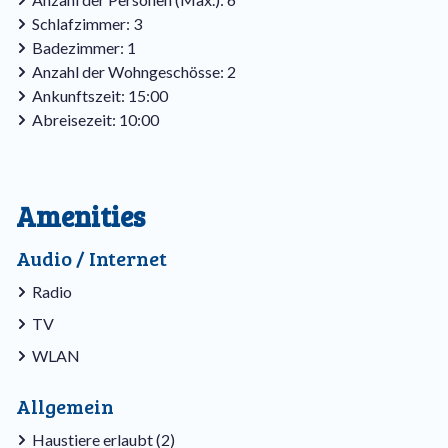
eine elektrische Heizung, einen Fernseher und drahtloses
Schlafzimmer: 3
Internet.
Badezimmer: 1
Anzahl der Wohngeschösse: 2
Dieser Haustyp liegt direkt am Wasser.
Ankunftszeit: 15:00
Abreisezeit: 10:00
Wir möchten Sie darauf hinweisen, dass die Aufteilung und
die Innenausstattung von Bungalow zu Bungalow
unterschiedlich sein können.
Amenities
Audio / Internet
Radio
TV
WLAN
Allgemein
Haustiere erlaubt (2)