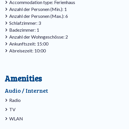
Dusche und mit einer Waschbeckenkombination für Jung
Accommodation type: Ferienhaus
und Alt befindet sich im Erdgeschoss. Das Doppelzimmer
Anzahl der Personen (Min.): 1
mit zwei Einzelbetten befindet sich neben dem Badezimmer
Anzahl der Personen (Max.): 6
ebenfalls im Erdgeschoss.
Schlafzimmer: 3
Badezimmer: 1
Im ersten Stock befinden sich die beiden anderen
Anzahl der Wohngeschösse: 2
Schlafzimmer, hier finden Sie auch den Stauraum für Ihr Hab
Ankunftszeit: 15:00
und Gut.
Abreisezeit: 10:00
Das Eichhörnchen ist mit einer elektrischen Heizung, WiFi
und einer Waschmaschine und einem Trockner ausgestattet.
Amenities
Das Haus liegt zudem in der Nähe des Spielplatzes.
Audio / Internet
Radio
TV
WLAN