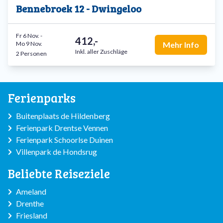
Bennebroek 12 - Dwingeloo
Fr 6 Nov.
-
412,-
Mo 9 Nov.
Mehr Info
Inkl. aller Zuschläge
2 Personen
Ferienparks
Buitenplaats de Hildenberg
Ferienpark Drentse Vennen
Ferienpark Schoorlse Duinen
Villenpark de Hondsrug
Beliebte Reiseziele
Ameland
Drenthe
Friesland