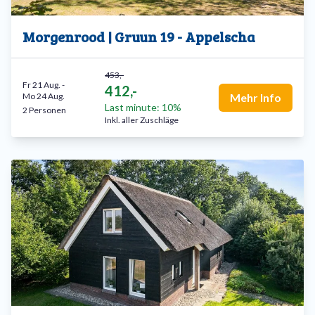
Morgenrood | Gruun 19 - Appelscha
453,-
Fr 21 Aug.
-
412,-
Mo 24 Aug.
Mehr Info
Last minute: 10%
2 Personen
Inkl. aller Zuschläge