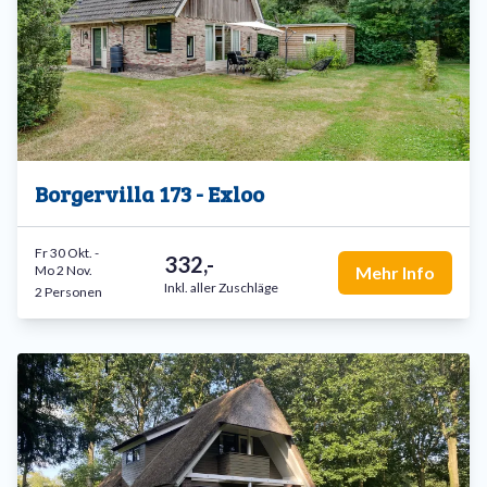
Borgervilla 173 - Exloo
Fr 30 Okt.
-
332,-
Mo 2 Nov.
Mehr Info
Inkl. aller Zuschläge
2 Personen