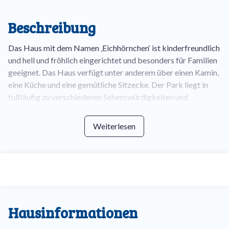
Beschreibung
Das Haus mit dem Namen ‚Eichhörnchen‘ ist kinderfreundlich
und hell und fröhlich eingerichtet und besonders für Familien
geeignet. Das Haus verfügt unter anderem über einen Kamin,
eine Küche und eine gemütliche Sitzecke. Der Park liegt in
fußläufig zu verschiedenen Sehenswürdigkeiten und
Entspannungs- und Sportmöglichkeiten.
Weiterlesen
Im Erdgeschoss befindet sich die offene Küche, die einen
Elektroherd, Kühlschrank, eine Spülmaschine und
Filterkaffeemaschine umfasst. Das Wohnzimmer befindet
sich neben der Küche, im Wohnzimmer gibt es eine
gemütliche Sitzecke und einen Fernseher. De Eekhoorn ist
natürlich mit allen Kindereinrichtungen ausgestattet, wie z.B.
Treppengitter oben und unten, Kinderbett, -stuhl und -
Hausinformationen
laufgitter. Das Badezimmer mit einer Badewanne oder