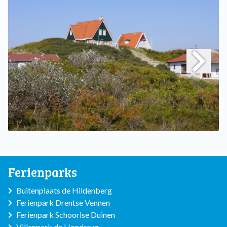
Ferienparks
Buitenplaats de Hildenberg
Ferienpark Drentse Vennen
Ferienpark Schoorlse Duinen
Villenpark de Hondsrug