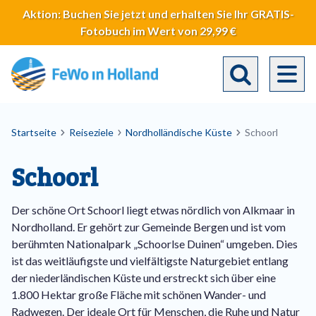
Direkt
Aktion: Buchen Sie jetzt und erhalten Sie Ihr GRATIS-
zum
Fotobuch im Wert von 29,99 €
Inhalt
Toggle search 
Breadcrumb
Startseite
Reiseziele
Nordholländische Küste
Schoorl
Schoorl
Der schöne Ort Schoorl liegt etwas nördlich von Alkmaar in
Nordholland. Er gehört zur Gemeinde Bergen und ist vom
berühmten Nationalpark „Schoorlse Duinen“ umgeben. Dies
ist das weitläufigste und vielfältigste Naturgebiet entlang
der niederländischen Küste und erstreckt sich über eine
1.800 Hektar große Fläche mit schönen Wander- und
Radwegen. Der ideale Ort für Menschen, die Ruhe und Natur