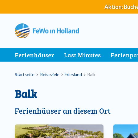
Direkt
Aktion: Buche
zum
Inhalt
Main
Ferienhäuser
Last Minutes
Ferienpa
navigation
Breadcrumb
Startseite
Reiseziele
Friesland
Balk
Balk
Ferienhäuser an diesem Ort