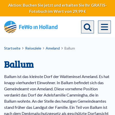
Direkt
Aktion: Buchen Sie jetzt und erhalten Sie Ihr GRATIS-
zum
Fotobuch im Wert von 29,99 €
Inhalt
Toggle search 
Breadcrumb
Startseite
Reiseziele
Ameland
Ballum
Ballum
Ballum ist das kleinste Dorf der Watteninsel Ameland. Es hat
knapp vierhundert Einwohner. In Ballum befindet sich das
Gemeindeamt von Ameland. Diese vornehme Position
verdankt das Dorf der Adelsfamilie Cammingha, die in
Ballum wohnte. An der Stelle des heutigen Gemeindeamtes
stand früher das Landgut der Familie. Ein Teil von Ballum ist
nach dem Denkmalschutzgesetz als geschützte Dorfansicht