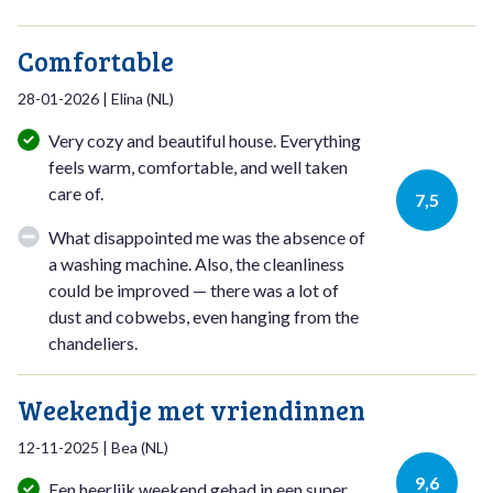
Comfortable
28-01-2026
|
Elina
(
NL
)
Very cozy and beautiful house. Everything
feels warm, comfortable, and well taken
care of.
7,5
What disappointed me was the absence of
a washing machine. Also, the cleanliness
could be improved — there was a lot of
dust and cobwebs, even hanging from the
chandeliers.
Weekendje met vriendinnen
12-11-2025
|
Bea
(
NL
)
9,6
Een heerlijk weekend gehad in een super