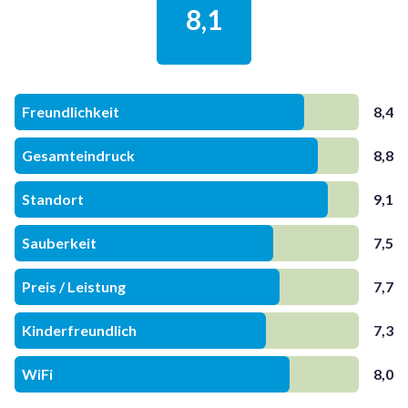
8,1
Freundlichkeit
8,4
Gesamteindruck
8,8
Standort
9,1
Sauberkeit
7,5
Preis / Leistung
7,7
Kinderfreundlich
7,3
WiFi
8,0