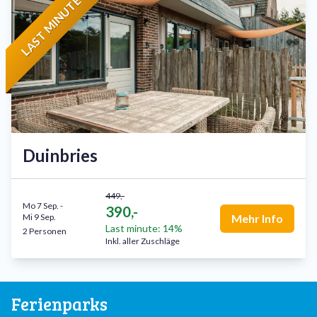
LAST MINUTE
Duinbries
449,-
Mo 7 Sep.
-
390,-
Mi 9 Sep.
Mehr Info
Last minute: 14%
2 Personen
Inkl. aller Zuschläge
Ferienparks