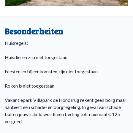
verfügbaren Einrichtungen werden sich die Kinder keinen
Moment lang langweilen. Sie können sich im Schwimmbad,
auf den Tennisplätzen und auf dem Minigolfplatz vergnügen,
um nur einige zu nennen. In der Zwischenzeit können die
Besonderheiten
Eltern die luxuriöse Infrarot-Sauna nutzen oder sich in der
Badewanne oder vor dem Kamin entspannen. Darüber hinaus
Huisregels:
verfügen die luxuriösen Villen über einen geräumigen
eingezäunten Garten. Auf diese Weise genießen alle Gäste
Huisdieren zijn niet toegestaan
während ihres Urlaubs optimale Privatsphäre.
Feesten en bijeenkomsten zijn niet toegestaan
Und wussten Sie, dass der Villapark de Hondsrug einer der
ersten kontaktlosen Ferienparks in den Niederlanden ist?
Roken is niet toegestaan
Das bedeutet, dass Sie Ihre Hondsrug-Villa mit Ihrem
persönlichen Zugangscode öffnen können. Kein Ärger mit
Vakantiepark Villapark de Hondsrug rekent geen borg maar
dem Einchecken oder den Schlüsseln, das ist großartig in
hanteert een schade- en borgregeling. In geval van schade
diesen Zeiten!
buiten jouw schuld wordt een bedrag tot maximaal € 125
vergoed.