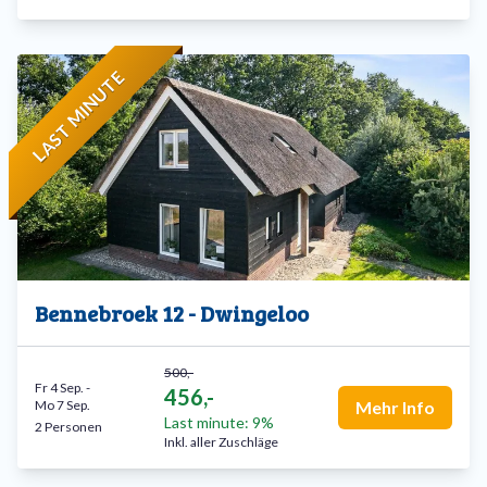
LAST MINUTE
Bennebroek 12 - Dwingeloo
500,-
Fr 4 Sep.
-
456,-
Mo 7 Sep.
Mehr Info
Last minute: 9%
2 Personen
Inkl. aller Zuschläge