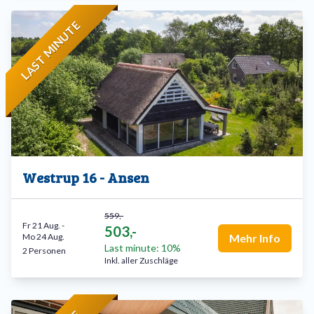
LAST MINUTE
Westrup 16 - Ansen
559,-
Fr 21 Aug.
-
503,-
Mo 24 Aug.
Mehr Info
Last minute: 10%
2 Personen
Inkl. aller Zuschläge