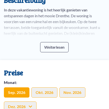
Beschreibung
In deze vakantiewoning is het heerlijk genieten van
ontspannen dagen in het mooie Drenthe. De woning is
voorzien van een ruime hal en een bijkeuken. Op de twee
terrassen, beide toegankelijk vanuit de woonkamer, kunt u
heerlijk van de buitenlucht genieten. De (klein)kinderen
vermaken zich uitstekend rondom de woning in de ruime tuin.
Weiterlesen
Borgervilla 156 heeft een ruime woonkamer, met Smart-
TV en een comfortabele hoekbank. De moderne open
keuken is uitgerust met alle essentiële kookgerei en de
bijkeuken is voorzien van een koelkast, vriezer, Airfryer.
Preise
Naast een waterkoker is er zowel een
filterkoffiezetapparaat als een Nespresso-apparaat.
Monat
:
Op de eerste verdieping bevinden zich de drie slaapkamers.
Sep. 2026
Okt. 2026
Nov. 2026
Eén slaapkamer heeft een 2-persoonsbed en de andere
slaapkamers zijn voorzien van 2 eenpersoonsboxsprings. De
Dez. 2026