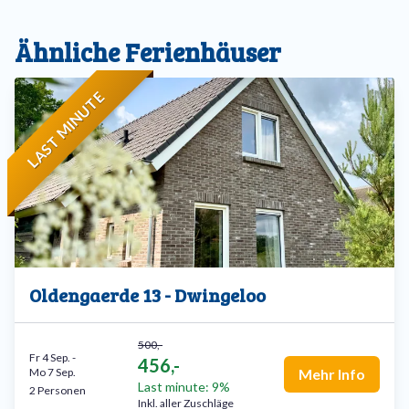
Ähnliche Ferienhäuser
LAST MINUTE
Oldengaerde 13 - Dwingeloo
500,-
Fr 4 Sep.
-
456,-
Mo 7 Sep.
Mehr Info
Last minute: 9%
2 Personen
Inkl. aller Zuschläge