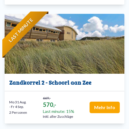
LAST MINUTE
Zandkorrel 2 - Schoorl aan Zee
669,-
Mo 31 Aug.
570,-
-
Fr 4 Sep.
Mehr Info
Last minute: 15%
2 Personen
Inkl. aller Zuschläge