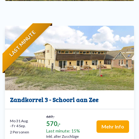
LAST MINUTE
Zandkorrel 3 - Schoorl aan Zee
669,-
Mo 31 Aug.
570,-
-
Fr 4 Sep.
Mehr Info
Last minute: 15%
2 Personen
Inkl. aller Zuschläge