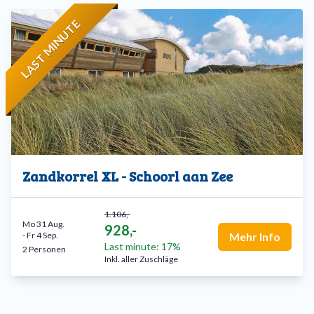
LAST MINUTE
Zandkorrel XL - Schoorl aan Zee
1.106,-
Mo 31 Aug.
928,-
-
Fr 4 Sep.
Mehr Info
Last minute: 17%
2 Personen
Inkl. aller Zuschläge