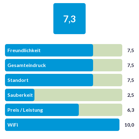
7,3
Freundlichkeit
7,5
Gesamteindruck
7,5
Standort
7,5
Sauberkeit
2,5
Preis / Leistung
6,3
WiFi
10,0