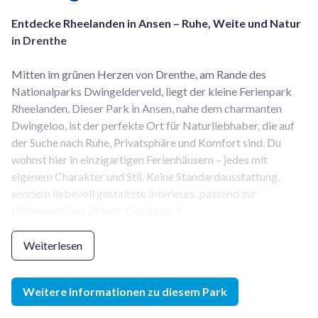
Entdecke Rheelanden in Ansen – Ruhe, Weite und Natur
in Drenthe
Mitten im grünen Herzen von Drenthe, am Rande des
Nationalparks Dwingelderveld, liegt der kleine Ferienpark
Rheelanden. Dieser Park in Ansen, nahe dem charmanten
Dwingeloo, ist der perfekte Ort für Naturliebhaber, die auf
der Suche nach Ruhe, Privatsphäre und Komfort sind. Du
wohnst hier in einzigartigen Ferienhäusern – jedes mit
eigenem Charakter und Stil. Keine Standardausstattung,
sondern liebevoll gestaltete Interieurs, passend zur
Umgebung und deinem Geschmack.
Einrichtungen im Park
Weiterlesen
- Einzigartige Ferienhäuser
– jedes Haus hat eine
Weitere Informationen zu diesem Park
individuelle Einrichtung. Du wählst vorab dein Lieblingshaus
ohne Aufpreis