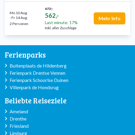
672,-
Mo 10 Aug.
562,-
-
Fr 14 Aug.
Mehr Info
Last minute: 17%
2 Personen
Inkl. aller Zuschläge
Ferienparks
Buitenplaats de Hildenberg
Ferienpark Drentse Vennen
Ferienpark Schoorlse Duinen
Villenpark de Hondsrug
Beliebte Reiseziele
Ameland
Drenthe
Friesland
Limburg