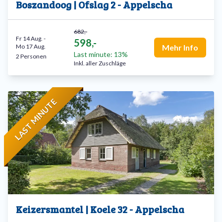
Boszandoog | Ofslag 2 - Appelscha
682,-
Fr 14 Aug.
-
598,-
Mo 17 Aug.
Mehr Info
Last minute: 13%
2 Personen
Inkl. aller Zuschläge
LAST MINUTE
Keizersmantel | Koele 32 - Appelscha