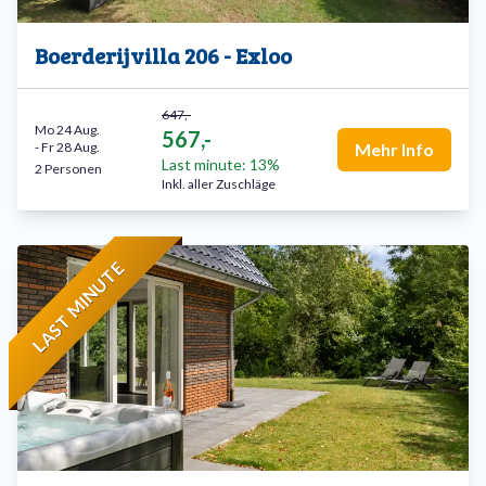
Boerderijvilla 206 - Exloo
647,-
Mo 24 Aug.
567,-
-
Fr 28 Aug.
Mehr Info
Last minute: 13%
2 Personen
Inkl. aller Zuschläge
LAST MINUTE