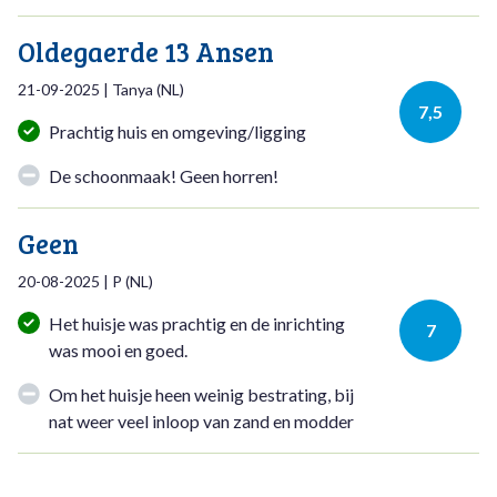
Oldegaerde 13 Ansen
21-09-2025
|
Tanya
(
NL
)
7,5
Prachtig huis en omgeving/ligging
De schoonmaak! Geen horren!
Geen
20-08-2025
|
P
(
NL
)
Het huisje was prachtig en de inrichting
7
was mooi en goed.
Om het huisje heen weinig bestrating, bij
nat weer veel inloop van zand en modder