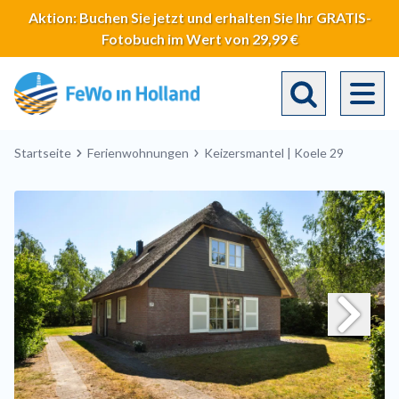
Direkt
Aktion: Buchen Sie jetzt und erhalten Sie Ihr GRATIS-
zum
Fotobuch im Wert von 29,99 €
Inhalt
Toggle search 
Breadcrumb
Startseite
Ferienwohnungen
Keizersmantel | Koele 29