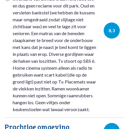
en dus geen reclame voor dit park. Oud en
versleten bankstel (we hebben de kussens
maar omgedraaid zodat slijtage niet
zichtbaar was) en veel te lage zit voor
8,3
senioren. Een matras van de beneden
slaapkamer te breed voor de onderbouw
met kans dat je naast je bed komt te liggen
in plaats van erop. Diverse gordijnen waar
de haken van loszitten. Tv stoort op SBS 6.
Home cinema systeem alleen als radio te
gebruiken want scart kabel (die op de
grond ligt) past niet op Tv. Placemats waar
de vlekken inzitten. Ramen woonkamer
kunnen niet open. Sommige raamrubbers
hangen los. Geen viltjes onder
keukenstoelen wat lawaai veroorzaakt.
Prachtige omgeving