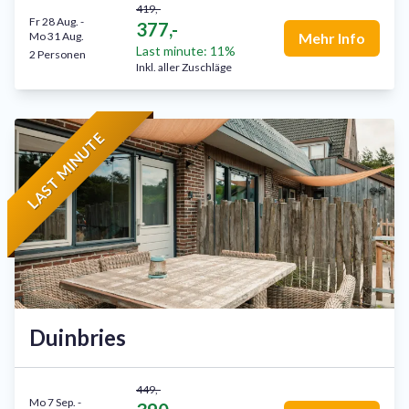
419,-
Fr 28 Aug.
-
377,-
Mo 31 Aug.
Mehr Info
Last minute: 11%
2 Personen
Inkl. aller Zuschläge
LAST MINUTE
Duinbries
449,-
Mo 7 Sep.
-