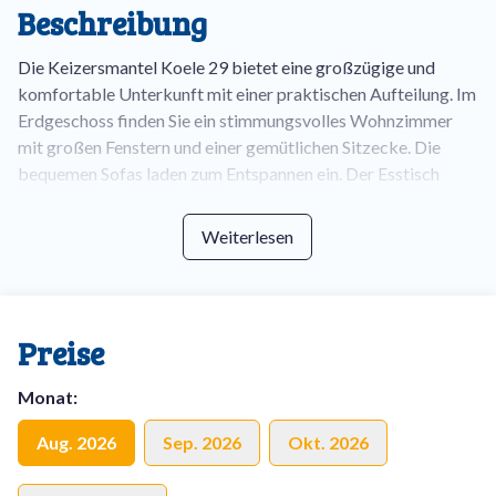
Beschreibung
Die Keizersmantel Koele 29 bietet eine großzügige und
komfortable Unterkunft mit einer praktischen Aufteilung. Im
Erdgeschoss finden Sie ein stimmungsvolles Wohnzimmer
mit großen Fenstern und einer gemütlichen Sitzecke. Die
bequemen Sofas laden zum Entspannen ein. Der Esstisch
steht zentral im Raum und bietet ausreichend Platz für
gemeinsame Mahlzeiten.
Weiterlesen
Die offene Küche ist vollständig ausgestattet, unter anderem
mit einem Geschirrspüler und einer Mikrowelle mit
Backfunktion. Im Flur befindet sich eine separate Toilette,
Preise
und das zusätzliche Schlafzimmer im Erdgeschoss verfügt
über ein angrenzendes Badezimmer mit Dusche – ideal für
Monat
:
Gäste, die ebenerdig wohnen möchten.
Aug. 2026
Sep. 2026
Okt. 2026
Im Obergeschoss befinden sich 2 Schlafzimmer, die mit
komfortablen Betten ausgestattet sind. Die ruhigen Farben