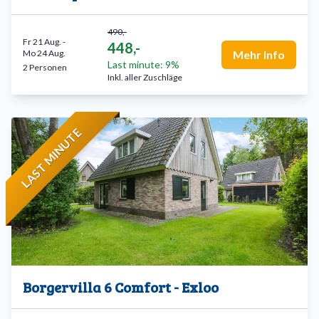
490,-
Fr 21 Aug.
-
448,-
Mo 24 Aug.
Mehr Info
Last minute: 9%
2 Personen
Inkl. aller Zuschläge
LAST MINUTE
Borgervilla 6 Comfort - Exloo