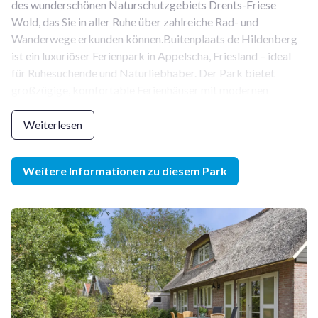
des wunderschönen Naturschutzgebiets Drents-Friese
Wold, das Sie in aller Ruhe über zahlreiche Rad- und
Wanderwege erkunden können.Buitenplaats de Hildenberg
ist ein luxuriöser Ferienpark in Appelscha, Friesland – ideal
für Ruhesuchende und Naturliebhaber. Der Park bietet
großzügige, komfortable Ferienhäuser mit modernen
Annehmlichkeiten wie einer Spülmaschine, einer Sauna oder
sogar einem Whirlpool. Die Ferienhäuser verfügen über einen
Weiterlesen
großen Garten, der oft an den Wald oder den Golfplatz
grenzt und so Ruhe und Privatsphäre garantiert.
Weitere Informationen zu diesem Park
Der Park liegt mitten in der Natur, am Rande des
Nationalparks Drents-Friese Wold. Vom Park aus gibt es
zahlreiche Rad- und Wanderwege, um die Umgebung zu
erkunden. Dank seiner zentralen Lage ist der Park ein idealer
Ausgangspunkt für Ausflüge in die Region.
Haustierfreie und haustierfreundliche Unterkünfte
Buitenplaats de Hildenberg bietet sowohl haustierfreie als