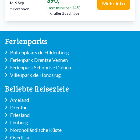
390,-
Mi 9 Sep.
Mehr Info
Last minute: 14%
2 Personen
Inkl. aller Zuschläge
Ferienparks
Buitenplaats de Hildenberg
Ferienpark Drentse Vennen
Ferienpark Schoorlse Duinen
Villenpark de Hondsrug
Beliebte Reiseziele
Ameland
Drenthe
Friesland
Limburg
Nordholländische Küste
Overijssel