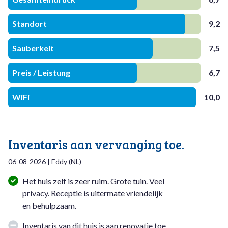
Standort
9,2
Sauberkeit
7,5
Preis / Leistung
6,7
WiFi
10,0
Inventaris aan vervanging toe.
06-08-2026
|
Eddy
(
NL
)
Het huis zelf is zeer ruim. Grote tuin. Veel
privacy. Receptie is uitermate vriendelijk
en behulpzaam.
Inventaris van dit huis is aan renovatie toe