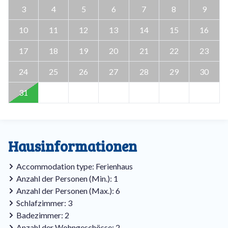
3
4
5
6
7
8
9
10
11
12
13
14
15
16
17
18
19
20
21
22
23
24
25
26
27
28
29
30
31
Hausinformationen
Accommodation type: Ferienhaus
Anzahl der Personen (Min.): 1
Anzahl der Personen (Max.): 6
Schlafzimmer: 3
Badezimmer: 2
Anzahl der Wohngeschösse: 2