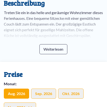
Beschreibung
Treten Sie ein in das helle und geräumige Wohnzimmer dieses
Ferienhauses. Eine bequeme Sitzecke mit einer gemütlichen
Couch lädt zum Entspannen ein. Der großzügige Esstisch
eignet sich perfekt für gesellige Mahlzeiten. Die offene
Küche ist vollständig ausgestattet mit Geschirrspüler,
Mikrowelle, Wasserkocher und Kaffeemaschine – ideal für
aufwendiges Kochen oder die schnelle Zubereitung einer
Weiterlesen
Kleinigkeit.
Vom Flur aus erreichen Sie die Gästetoilette und ein
praktisches Schlafzimmer im Erdgeschoss. Dieses Zimmer
Preise
verfügt über ein eigenes Bad en suite mit Dusche,
Doppelwaschbecken und einer traditionellen Sauna. Perfekt
Monat
:
für Gäste, die weniger mobil sind oder mehr Privatsphäre
wünschen. Nach einem aktiven Tag in der Umgebung des
Aug. 2026
Sep. 2026
Okt. 2026
Parks können Sie sich in der Sauna wunderbar entspannen.