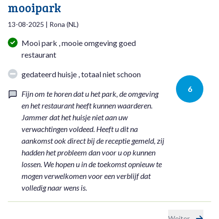
mooipark
13-08-2025
|
Rona
(
NL
)
Mooi park , mooie omgeving goed
restaurant
gedateerd huisje , totaal niet schoon
6
Fijn om te horen dat u het park, de omgeving
en het restaurant heeft kunnen waarderen.
Jammer dat het huisje niet aan uw
verwachtingen voldeed. Heeft u dit na
aankomst ook direct bij de receptie gemeld, zij
hadden het probleem dan voor u op kunnen
lossen. We hopen u in de toekomst opnieuw te
mogen verwelkomen voor een verblijf dat
volledig naar wens is.
Weiter