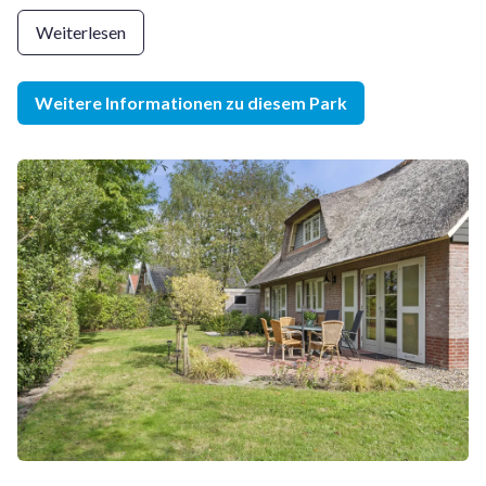
Annehmlichkeiten wie einer Spülmaschine, einer Sauna oder
sogar einem Whirlpool. Die Ferienhäuser verfügen über einen
Weiterlesen
großen Garten, der oft an den Wald oder den Golfplatz
grenzt und so Ruhe und Privatsphäre garantiert.
Weitere Informationen zu diesem Park
Der Park liegt mitten in der Natur, am Rande des
Nationalparks Drents-Friese Wold. Vom Park aus gibt es
zahlreiche Rad- und Wanderwege, um die Umgebung zu
erkunden. Dank seiner zentralen Lage ist der Park ein idealer
Ausgangspunkt für Ausflüge in die Region.
Haustierfreie und haustierfreundliche Unterkünfte
Buitenplaats de Hildenberg bietet sowohl haustierfreie als
auch haustierfreundliche Ferienhäuser. Zudem verfügt der
Park über einen eigenen Golfplatz und ein Restaurant, sodass
die Gäste Sport treiben und köstlich speisen können, ohne
den Park zu verlassen.
Zusammenfassung: