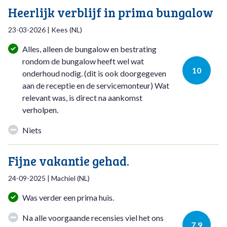
Heerlijk verblijf in prima bungalow
23-03-2026
|
Kees
(
NL
)
Alles, alleen de bungalow en bestrating
rondom de bungalow heeft wel wat
10
onderhoud nodig. (dit is ook doorgegeven
aan de receptie en de servicemonteur) Wat
relevant was, is direct na aankomst
verholpen.
Niets
Fijne vakantie gehad.
24-09-2025
|
Machiel
(
NL
)
Was verder een prima huis.
Na alle voorgaande recensies viel het ons
7,9