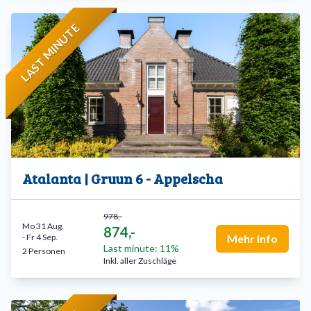
LAST MINUTE
Atalanta | Gruun 6 - Appelscha
978,-
Mo 31 Aug.
874,-
-
Fr 4 Sep.
Mehr Info
Last minute: 11%
2 Personen
Inkl. aller Zuschläge