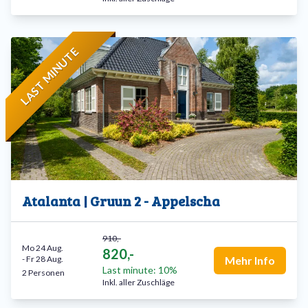
Mit der Kombination aus Luxus, Natur und erstklassigen
Einrichtungen bietet Buitenplaats de Hildenberg ein
perfektes Urlaubsziel für Menschen ab 50 Jahren, die Ruhe
LAST MINUTE
und Komfort suchen.
Atalanta | Gruun 2 - Appelscha
910,-
Mo 24 Aug.
820,-
-
Fr 28 Aug.
Mehr Info
Last minute: 10%
2 Personen
Inkl. aller Zuschläge