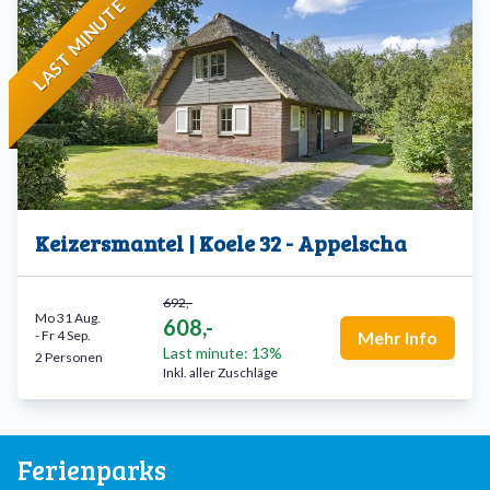
LAST MINUTE
Keizersmantel | Koele 32 - Appelscha
692,-
Mo 31 Aug.
608,-
-
Fr 4 Sep.
Mehr Info
Last minute: 13%
2 Personen
Inkl. aller Zuschläge
Ferienparks