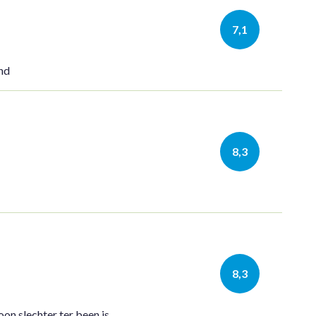
7,1
ond
8,3
8,3
on slechter ter been is.