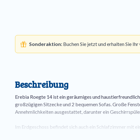
Sonderaktion:
Buchen Sie jetzt und erhalten Sie I
Beschreibung
Erebia Roegte 14 ist ein geräumiges und haustierfreundlich
großzügigen Sitzecke und 2 bequemen Sofas. Große Fenster 
Annehmlichkeiten ausgestattet, darunter ein Geschirrspüle
Im Erdgeschoss befindet sich auch ein Schlafzimmer mit ein
Sie ein separates WC und angrenzend einen praktischen 