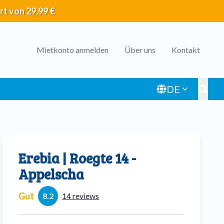
rt von 29,99 €
Header
Mietkonto anmelden
Über uns
Kontakt
menu
DE
Toggl
Erebia | Roegte 14 -
Appelscha
Gut
8.2
14 reviews