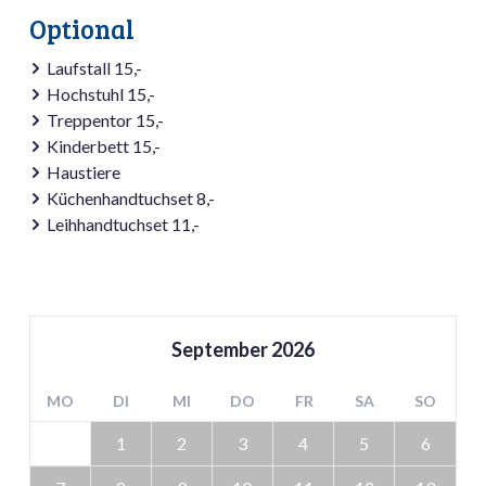
Optional
Laufstall 15,-
Hochstuhl 15,-
Treppentor 15,-
Kinderbett 15,-
Haustiere
Küchenhandtuchset 8,-
Leihhandtuchset 11,-
September
2026
MO
DI
MI
DO
FR
SA
SO
1
2
3
4
5
6