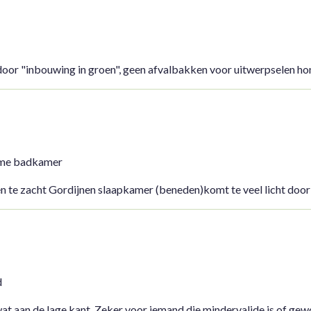
 door "inbouwing in groen", geen afvalbakken voor uitwerpselen h
uime badkamer
n te zacht Gordijnen slaapkamer (beneden)komt te veel licht door
d
at aan de lage kant. Zeker voor iemand die mindervalide is of gewo