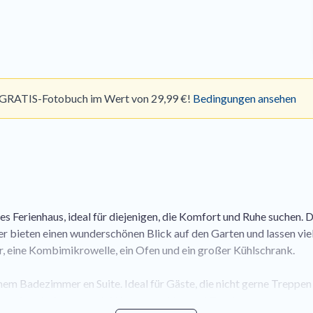
hr GRATIS-Fotobuch im Wert von 29,99 €!
Bedingungen ansehen
es Ferienhaus, ideal für diejenigen, die Komfort und Ruhe suchen.
bieten einen wunderschönen Blick auf den Garten und lassen viel T
r, eine Kombimikrowelle, ein Ofen und ein großer Kühlschrank.
em Badezimmer en Suite. Ideal für Gäste, die nicht gerne Treppen s
Hauswirtschaftsraum mit Waschmaschine und Trockner.