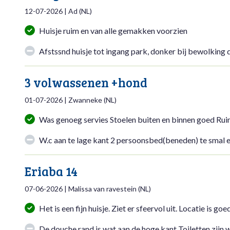
12-07-2026
|
Ad
(
NL
)
Huisje ruim en van alle gemakken voorzien
Afstssnd huisje tot ingang park, donker bij bewolking
3 volwassenen +hond
01-07-2026
|
Zwanneke
(
NL
)
Was genoeg servies Stoelen buiten en binnen goed R
W.c aan te lage kant 2 persoonsbed(beneden) te smal e
Eriaba 14
07-06-2026
|
Malissa van ravestein
(
NL
)
Het is een fijn huisje. Ziet er sfeervol uit. Locatie is goe
De douche rand is wat aan de hoge kant Toiletten zijn w