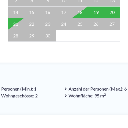
7
8
9
10
11
12
13
14
15
16
17
18
19
20
21
22
23
24
25
26
27
28
29
30
 Personen (Min.): 1
Anzahl der Personen (Max.): 6
2
r Wohngeschösse: 2
Wohnfläche: 95 m