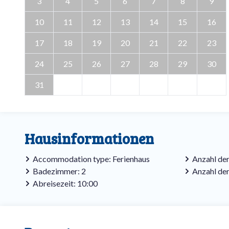
3
4
5
6
7
8
9
10
11
12
13
14
15
16
17
18
19
20
21
22
23
24
25
26
27
28
29
30
31
Hausinformationen
Accommodation type: Ferienhaus
Anzahl der
Badezimmer: 2
Anzahl de
Abreisezeit: 10:00