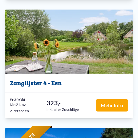
Einrichtungen bietet Buitenplaats de Hildenberg ein
perfektes Urlaubsziel für Menschen ab 50 Jahren, die Ruhe
und Komfort suchen.
Zanglijster 4 - Een
Fr 30 Okt.
-
323,-
Mo 2 Nov.
Mehr Info
Inkl. aller Zuschläge
2 Personen