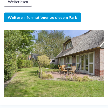
sogar einem Whirlpool. Die Ferienhäuser verfügen über einen
Weiterlesen
großen Garten, der oft an den Wald oder den Golfplatz
grenzt und so Ruhe und Privatsphäre garantiert.
Weitere Informationen zu diesem Park
Der Park liegt mitten in der Natur, am Rande des
Nationalparks Drents-Friese Wold. Vom Park aus gibt es
zahlreiche Rad- und Wanderwege, um die Umgebung zu
erkunden. Dank seiner zentralen Lage ist der Park ein idealer
Ausgangspunkt für Ausflüge in die Region.
Haustierfreie und haustierfreundliche Unterkünfte
Buitenplaats de Hildenberg bietet sowohl haustierfreie als
auch haustierfreundliche Ferienhäuser. Zudem verfügt der
Park über einen eigenen Golfplatz und ein Restaurant, sodass
die Gäste Sport treiben und köstlich speisen können, ohne
den Park zu verlassen.
Zusammenfassung: