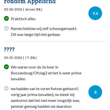
rondom Appelscha
03-06-2026
|
Jeroen
(
NL
)
9,6
Praktisch alles.
Ramen hebben wij zelf schoongemaakt.
Dit was lange tijd niet gedaan.
????
24-05-2026
|
J.T.
(
NL
)
We waren voor de 2e keer in
Boszandoog/Ofslag2 en het is weer prima
bevallen.
we hadden van te voren fietsen gehuurd (
8
vorig jaar prima bevallen), nu bleek bij
aankomst dat het niet meer mogelijk was,
jammer genoeg hadden we daardoor