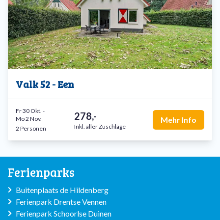
Valk 52 - Een
Fr 30 Okt.
-
278,-
Mo 2 Nov.
Mehr Info
Inkl. aller Zuschläge
2 Personen
Ferienparks
Buitenplaats de Hildenberg
Ferienpark Drentse Vennen
Ferienpark Schoorlse Duinen