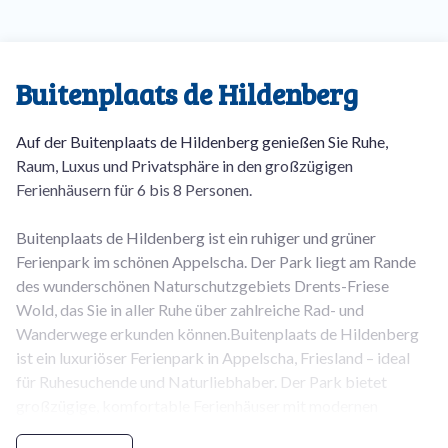
Buitenplaats de Hildenberg
Auf der Buitenplaats de Hildenberg genießen Sie Ruhe,
Raum, Luxus und Privatsphäre in den großzügigen
Ferienhäusern für 6 bis 8 Personen.
Buitenplaats de Hildenberg ist ein ruhiger und grüner
Ferienpark im schönen Appelscha. Der Park liegt am Rande
des wunderschönen Naturschutzgebiets Drents-Friese
Wold, das Sie in aller Ruhe über zahlreiche Rad- und
Wanderwege erkunden können.Buitenplaats de Hildenberg
ist ein luxuriöser Ferienpark in Appelscha, Friesland – ideal
für Ruhesuchende und Naturliebhaber. Der Park bietet
großzügige, komfortable Ferienhäuser mit modernen
Annehmlichkeiten wie einer Spülmaschine, einer Sauna oder