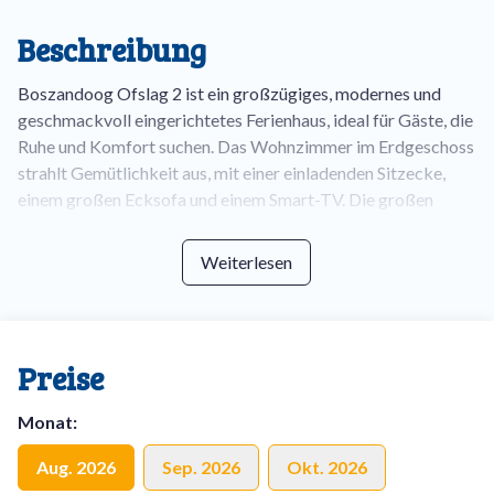
Beschreibung
Boszandoog Ofslag 2 ist ein großzügiges, modernes und
geschmackvoll eingerichtetes Ferienhaus, ideal für Gäste, die
Ruhe und Komfort suchen. Das Wohnzimmer im Erdgeschoss
strahlt Gemütlichkeit aus, mit einer einladenden Sitzecke,
einem großen Ecksofa und einem Smart-TV. Die großen
Fenster lassen viel Tageslicht herein und bieten einen
herrlichen Blick auf die grüne Umgebung.
Weiterlesen
Die offene Küche ist vollständig ausgestattet und verfügt
über eine Spülmaschine, einen Backofen, eine Kombi-
Mikrowelle und einen Kühlschrank mit Gefrierfach. Vom Flur
Preise
aus gelangen Sie zu einer separaten Toilette sowie zu einem
praktischen Hauswirtschaftsraum mit Waschmaschine,
Monat
:
Wäschetrockner und Gefrierschrank. Ebenfalls im
Erdgeschoss befindet sich ein Schlafzimmer mit modernem
Aug. 2026
Sep. 2026
Okt. 2026
Bad en suite – ideal für Gäste mit eingeschränkter Mobilität.