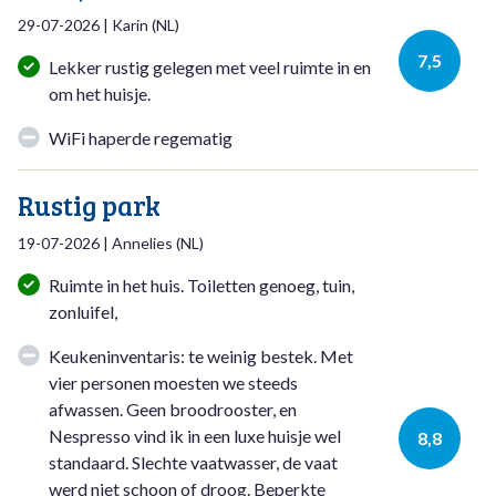
29-07-2026
|
Karin
(
NL
)
7,5
Lekker rustig gelegen met veel ruimte in en
om het huisje.
WiFi haperde regematig
Rustig park
19-07-2026
|
Annelies
(
NL
)
Ruimte in het huis. Toiletten genoeg, tuin,
zonluifel,
Keukeninventaris: te weinig bestek. Met
vier personen moesten we steeds
afwassen. Geen broodrooster, en
Nespresso vind ik in een luxe huisje wel
8,8
standaard. Slechte vaatwasser, de vaat
werd niet schoon of droog. Beperkte