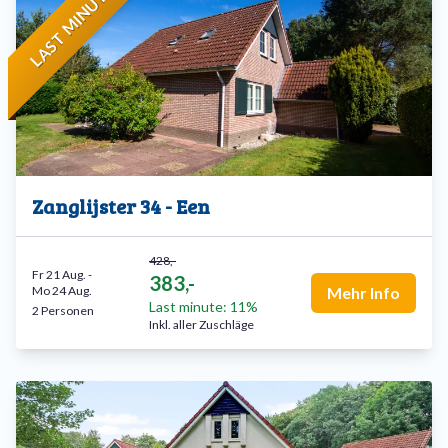
LAST MINUTE
Zanglijster 34 - Een
428,-
Fr 21 Aug.
-
383,-
Mo 24 Aug.
Mehr Info
Last minute: 11%
2 Personen
Inkl. aller Zuschläge