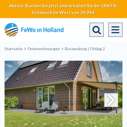
Direkt
Aktion: Buchen Sie jetzt und erhalten Sie Ihr GRATIS-
zum
Fotobuch im Wert von 29,99 €
Inhalt
Toggle search 
Breadcrumb
Startseite
Ferienwohnungen
Boszandoog | Ofslag 2