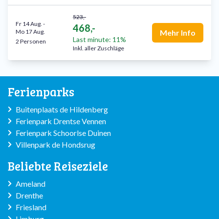
523,-
Fr 14 Aug.
-
468,-
Mo 17 Aug.
Mehr Info
Last minute: 11%
2 Personen
Inkl. aller Zuschläge
Ferienparks
Buitenplaats de Hildenberg
Ferienpark Drentse Vennen
Ferienpark Schoorlse Duinen
Villenpark de Hondsrug
Beliebte Reiseziele
Ameland
Drenthe
Friesland
Limburg