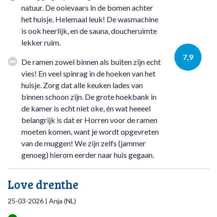
natuur. De ooievaars in de bomen achter
het huisje. Helemaal leuk! De wasmachine
is ook heerlijk, en de sauna, doucheruimte
lekker ruim.
7,9
De ramen zowel binnen als buiten zijn echt
vies! En veel spinrag in de hoeken van het
huisje. Zorg dat alle keuken lades van
binnen schoon zijn. De grote hoekbank in
de kamer is echt niet oke, én wat heeeel
belangrijk is dat er Horren voor de ramen
moeten komen, want je wordt opgevreten
van de muggen! We zijn zelfs (jammer
genoeg) hierom eerder naar huis gegaan.
Love drenthe
25-03-2026
|
Anja
(
NL
)