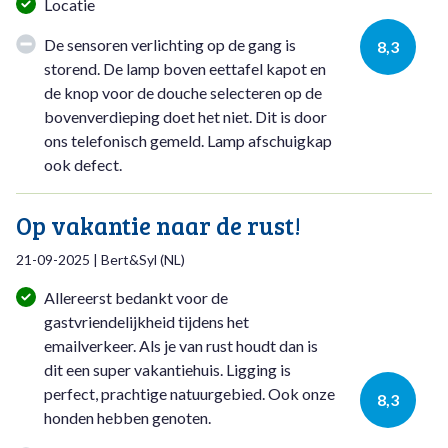
Locatie
De sensoren verlichting op de gang is
8,3
storend. De lamp boven eettafel kapot en
de knop voor de douche selecteren op de
bovenverdieping doet het niet. Dit is door
ons telefonisch gemeld. Lamp afschuigkap
ook defect.
Op vakantie naar de rust!
21-09-2025
|
Bert&Syl
(
NL
)
Allereerst bedankt voor de
gastvriendelijkheid tijdens het
emailverkeer. Als je van rust houdt dan is
dit een super vakantiehuis. Ligging is
perfect, prachtige natuurgebied. Ook onze
8,3
honden hebben genoten.