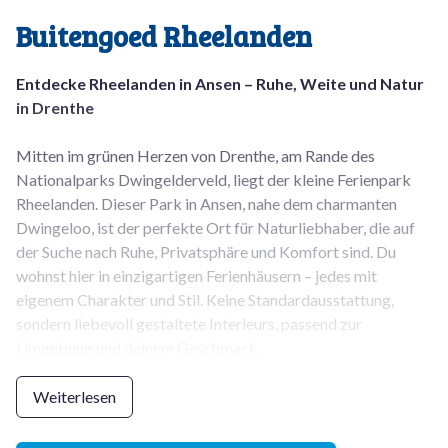
Buitengoed Rheelanden
Entdecke Rheelanden in Ansen – Ruhe, Weite und Natur
in Drenthe
Mitten im grünen Herzen von Drenthe, am Rande des
Nationalparks Dwingelderveld, liegt der kleine Ferienpark
Rheelanden. Dieser Park in Ansen, nahe dem charmanten
Dwingeloo, ist der perfekte Ort für Naturliebhaber, die auf
der Suche nach Ruhe, Privatsphäre und Komfort sind. Du
wohnst hier in einzigartigen Ferienhäusern – jedes mit
eigenem Charakter und Stil. Keine Standardausstattung,
sondern liebevoll gestaltete Interieurs, passend zur
Umgebung und deinem Geschmack.
Einrichtungen im Park
Weiterlesen
- Einzigartige Ferienhäuser
– jedes Haus hat eine