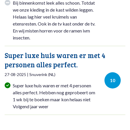
Bij binnenkomst leek alles schoon. Totdat
we onze kleding in de kast wilden leggen.
Helaas lag hier veel kruimels van
etensresten. Ook in de tv kast onder de tv.
En wij misten horren voor de ramen ivm
insecten.
Super luxe huis waren er met 4
personen alles perfect.
27-08-2025
|
Snuverink
(
NL
)
10
Super luxe huis waren er met 4 personen
alles perfect. Hebben nog geprobeert om
1 wk bij te boeken maar kon helaas niet
Volgend jaar weer