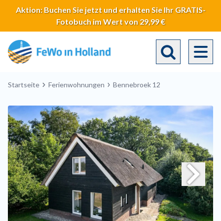
Direkt
Aktion: Buchen Sie jetzt und erhalten Sie Ihr GRATIS-
zum
Fotobuch im Wert von 29,99 €
Inhalt
Toggle search 
Breadcrumb
Startseite
Ferienwohnungen
Bennebroek 12