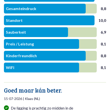
Gesamteindruck
8,8
Standort
10,0
Sauberkeit
6,9
Preis / Leistung
8,1
Kinderfreundlich
8,8
WiFi
8,1
Goed maar kán beter.
15-07-2026
|
Klaas
(
NL
)
De ligging is prachtig zo midden in de