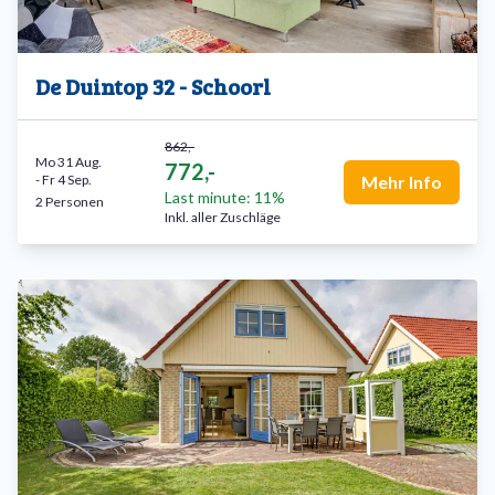
De Duintop 32 - Schoorl
862,-
Mo 31 Aug.
772,-
-
Fr 4 Sep.
Mehr Info
Last minute: 11%
2 Personen
Inkl. aller Zuschläge