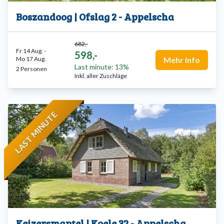
Boszandoog | Ofslag 2 - Appelscha
682,-
Fr 14 Aug.
-
598,-
Mo 17 Aug.
Mehr Info
Last minute: 13%
2 Personen
Inkl. aller Zuschläge
LAST MINUTE
Keizersmantel | Koele 32 - Appelscha