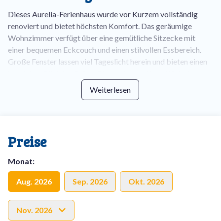
Dieses Aurelia-Ferienhaus wurde vor Kurzem vollständig
renoviert und bietet höchsten Komfort. Das geräumige
Wohnzimmer verfügt über eine gemütliche Sitzecke mit
einer bequemen Eckcouch und einen stilvollen Essbereich.
Große Fenster lassen viel Tageslicht herein und bieten einen
herrlichen Blick ins Grüne. Die moderne offene Küche ist
komplett ausgestattet und bietet alles, was Sie benötigen:
Weiterlesen
Spülmaschine, Backofen und Kombi-Mikrowelle. Egal, ob Sie
ein aufwendiges Gericht zubereiten oder nur eine schnelle
Mahlzeit, hier ist alles möglich.
Preise
Von der Diele aus haben Sie Zugang zu einer separaten
Toilette, einem Schlafzimmer und einem modernen
Monat
:
Badezimmer. Das Badezimmer ist stilvoll eingerichtet und
verfügt über ein Waschbecken, eine begehbare Dusche und
Aug. 2026
Sep. 2026
Okt. 2026
eine große Badewanne.
Nov. 2026
Im Obergeschoss befinden sich zwei wunderschöne