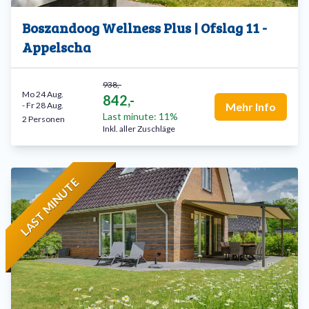
Boszandoog Wellness Plus | Ofslag 11 -
Appelscha
938,-
Mo 24 Aug.
842,-
-
Fr 28 Aug.
Mehr Info
Last minute: 11%
2 Personen
Inkl. aller Zuschläge
LAST MINUTE