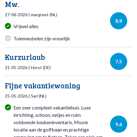
Mw.
27-06-2026
|
margreet
(
NL
)
8,8
Vrijwel alles
Tuinmeubelen zijn vreselijk
Kurzurlaub
7,5
31-05-2026
|
Horst
(
DE
)
Fijne vakantiewoning
25-05-2026
|
Sari
(
NL
)
Een zeer compleet vakantiehuis. Luxe
inrichting, schoon, netjes en ruim
voldoende keukeninventaris, Mooie
9,6
locatie aan de golfbaan en prachtige
omgeving om te fietsen. Zeker een plek om