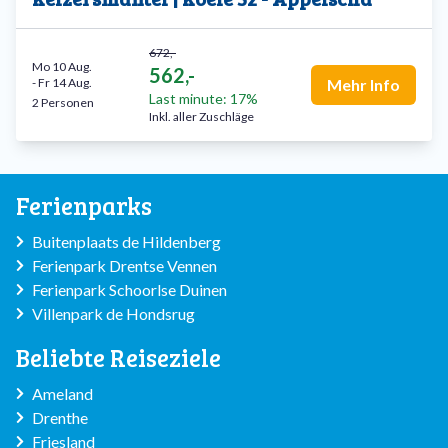
672,-
Mo 10 Aug.
562,-
-
Fr 14 Aug.
Mehr Info
Last minute: 17%
2 Personen
Inkl. aller Zuschläge
Ferienparks
Buitenplaats de Hildenberg
Ferienpark Drentse Vennen
Ferienpark Schoorlse Duinen
Villenpark de Hondsrug
Beliebte Reiseziele
Ameland
Drenthe
Friesland