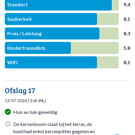
Standort
9,4
Sauberkeit
8,1
Preis / Leistung
8,3
Kinderfreundlich
5,8
WiFi
8,1
Ofslag 17
13-07-2026
|
Erik
(
NL
)
Huis en tuin geweldig.
De kersenboom staat bij het terras, de
hond had enkel kersenpitten gegeten en