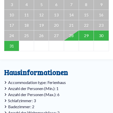
3
4
5
6
7
8
9
10
11
12
13
14
15
16
17
18
19
20
21
22
23
24
25
26
27
28
29
30
31
Hausinformationen
Accommodation type: Ferienhaus
Anzahl der Personen (Min.): 1
Anzahl der Personen (Max.): 6
Schlafzimmer: 3
Badezimmer: 2
Anzahl der Wohngeschösse: 2