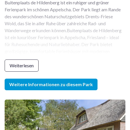
Buitenplaats de Hildenberg ist ein ruhiger und grüner
Ferienpark im schönen Appelscha. Der Park liegt am Rande
des wunderschönen Naturschutzgebiets Drents-Friese
Wold, das Sie in aller Ruhe über zahlreiche Rad- und
Wanderwege erkunden können.Buitenplaats de Hildenberg
ist ein luxuriöser Ferienpark in Appelscha, Friesland – ideal
für Ruhesuchende und Naturliebhaber. Der Park bietet
großzügige, komfortable Ferienhäuser mit modernen
Annehmlichkeiten wie einer Spülmaschine, einer Sauna oder
sogar einem Whirlpool. Die Ferienhäuser verfügen über einen
Weiterlesen
großen Garten, der oft an den Wald oder den Golfplatz
grenzt und so Ruhe und Privatsphäre garantiert.
Weitere Informationen zu diesem Park
Der Park liegt mitten in der Natur, am Rande des
Nationalparks Drents-Friese Wold. Vom Park aus gibt es
zahlreiche Rad- und Wanderwege, um die Umgebung zu
erkunden. Dank seiner zentralen Lage ist der Park ein idealer
Ausgangspunkt für Ausflüge in die Region.