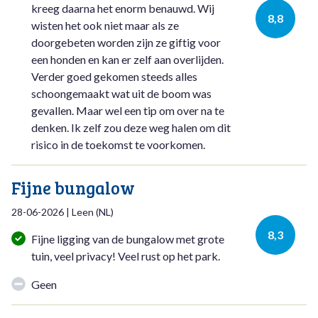
kreeg daarna het enorm benauwd. Wij
8,8
wisten het ook niet maar als ze
doorgebeten worden zijn ze giftig voor
een honden en kan er zelf aan overlijden.
Verder goed gekomen steeds alles
schoongemaakt wat uit de boom was
gevallen. Maar wel een tip om over na te
denken. Ik zelf zou deze weg halen om dit
risico in de toekomst te voorkomen.
Fijne bungalow
28-06-2026
|
Leen
(
NL
)
8,3
Fijne ligging van de bungalow met grote
tuin, veel privacy! Veel rust op het park.
Geen