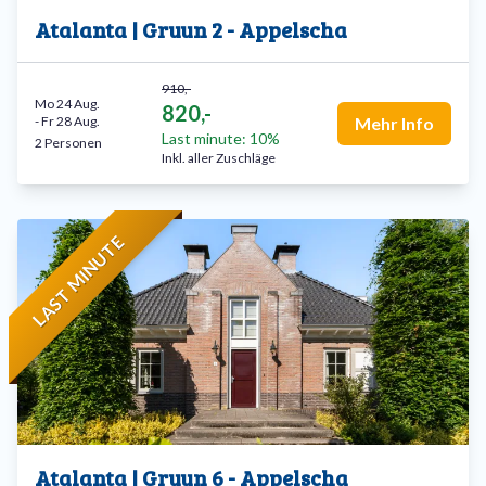
Atalanta | Gruun 2 - Appelscha
910,-
Mo 24 Aug.
820,-
-
Fr 28 Aug.
Mehr Info
Last minute: 10%
2 Personen
Inkl. aller Zuschläge
LAST MINUTE
Atalanta | Gruun 6 - Appelscha