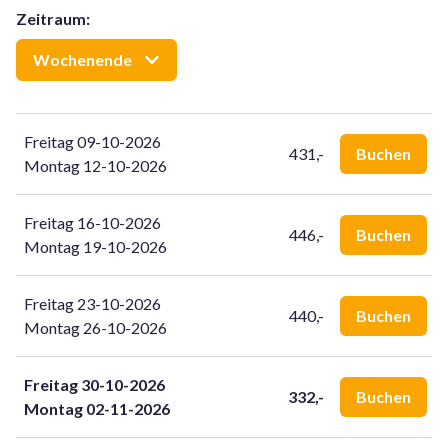
kleiner. Das Badezimmer hat ein Waschbecken, eine
Zeitraum
:
Badewanne, eine begehbare Dusche und eine Toilette. Es
gibt auch Treppengitter, so dass die Treppe mit (kleinen)
Wochenende
Kindern gefahrloser ist.
Die Villa hat einen großen Garten. Die Terrasse ist mit
Freitag 09-10-2026
Gartenmöbeln ausgestattet und verfügt über einen
431,-
Buchen
Montag 12-10-2026
Sonnenschirm, der ideal für heiße Sommertage ist. Es gibt
auch einen Schuppen, in dem z.B. Fahrräder abgestellt
werden können.
Freitag 16-10-2026
446,-
Buchen
Montag 19-10-2026
Freitag 23-10-2026
440,-
Buchen
Montag 26-10-2026
Freitag 30-10-2026
332,-
Buchen
Montag 02-11-2026