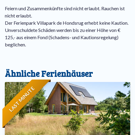
eingezäunten Garten. Auf diese Weise genießen alle Gäste
Feiern und Zusammenkünfte sind nicht erlaubt. Rauchen ist
während ihres Urlaubs optimale Privatsphäre.
nicht erlaubt.
Der Ferienpark Villapark de Hondsrug erhebt keine Kaution.
Und wussten Sie, dass der Villapark de Hondsrug einer der
Unverschuldete Schäden werden bis zu einer Höhe von €
ersten kontaktlosen Ferienparks in den Niederlanden ist?
125,- aus einem Fond (Schadens- und Kautionsregelung)
Das bedeutet, dass Sie Ihre Hondsrug-Villa mit Ihrem
beglichen.
persönlichen Zugangscode öffnen können. Kein Ärger mit
dem Einchecken oder den Schlüsseln, das ist großartig in
diesen Zeiten!
Ähnliche Ferienhäuser
LAST MINUTE