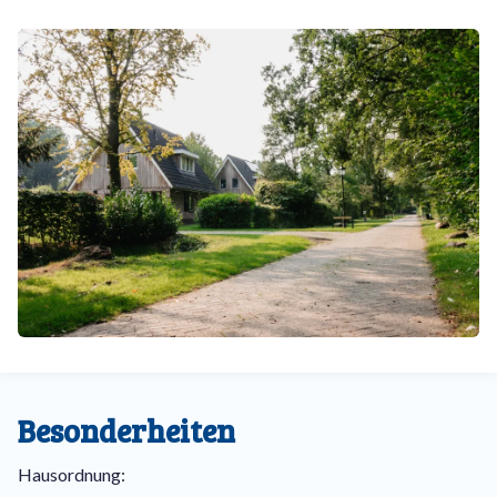
ideale Ausgangspunkt für Rad- oder Wandertour durch die
wunderschöne Natur von Drenthe. Machen Sie sich auf den
Weg durch Wald, Heide und Wiesen und genießen Sie die am
wenigsten dicht besiedelte Provinz des Landes in vollen
Zügen. Oder machen Sie einen langen Spaziergang mit dem
Hund! In einigen unserer Villen ist es erlaubt, ein Haustier
mitzubringen. Auf diese Weise werden Sie nie mehr ohne
Ihren vierbeinigen Freund in Urlaub fahren müssen!
Der Villapark De Hondsrug ist ein Familienpark par
excellence. Die geräumigen 6-Personen- und 8-Personen-
Villen sind sehr geeignet für große Familien. Dank aller
verfügbaren Einrichtungen werden sich die Kinder keinen
Moment lang langweilen. Sie können sich im Schwimmbad,
auf den Tennisplätzen und auf dem Minigolfplatz vergnügen,
um nur einige zu nennen. In der Zwischenzeit können die
Besonderheiten
Eltern die luxuriöse Infrarot-Sauna nutzen oder sich in der
Badewanne oder vor dem Kamin entspannen. Darüber hinaus
Hausordnung:
verfügen die luxuriösen Villen über einen geräumigen