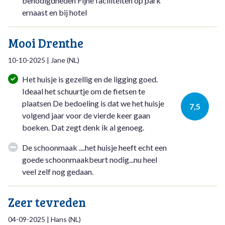
benodigdheden Fijne faciliteiten op park
ernaast en bij hotel
Mooi Drenthe
10-10-2025
|
Jane
(
NL
)
Het huisje is gezellig en de ligging goed.
Ideaal het schuurtje om de fietsen te
plaatsen De bedoeling is dat we het huisje
7,5
volgend jaar voor de vierde keer gaan
boeken. Dat zegt denk ik al genoeg.
De schoonmaak ....het huisje heeft echt een
goede schoonmaakbeurt nodig...nu heel
veel zelf nog gedaan.
Zeer tevreden
04-09-2025
|
Hans
(
NL
)