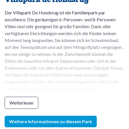
Der Villapark De Hondsrug ist ein Familienpark par
excellence. Die geräumigen 6-Personen- und 8-Personen-
Villen sind sehr geeignet für große Familien. Dank aller
verfügbaren Einrichtungen werden sich die Kinder keinen
Moment lang langweilen. Sie können sich im Schwimmbad,
auf den Tennisplätzen und auf dem Minigolfplatz vergnügen,
um nur einige zu nennen. In der Zwischenzeit können die
Eltern die luxuriöse Infrarot-Sauna nutzen oder sich in der
Badewanne oder vor dem Kamin entspannen. Darüber hinaus
verfügen die luxuriösen Villen über einen geräumigen
eingezäunten Garten. Auf diese Weise genießen alle Gäste
während ihres Urlaubs optimale Privatsphäre.
Der Villapark de Hondsrug ist ein gemütlicher Ferienpark im
Weiterlesen
ruhigen Dorf Exloo, in der niederländischen Provinz Drenthe.
Der Name verrät es natürlich schon: Unser Villenpark liegt
Weitere Informationen zu diesem Park
mitten auf dem sogenannten Hondsrug. Es ist daher der