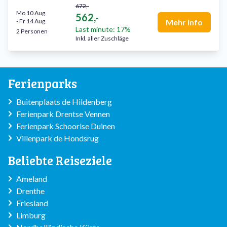
672,-
Mo 10 Aug.
562,-
-
Fr 14 Aug.
Mehr Info
Last minute: 17%
2 Personen
Inkl. aller Zuschläge
Ferienparks
Buitenplaats de Hildenberg
Ferienpark Drentse Vennen
Ferienpark Schoorlse Duinen
Villenpark de Hondsrug
Beliebte Reiseziele
Ameland
Drenthe
Friesland
Limburg