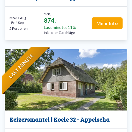
978,-
Mo 31 Aug.
874,-
-
Fr 4 Sep.
Mehr Info
Last minute: 11%
2 Personen
Inkl. aller Zuschläge
LAST MINUTE
Keizersmantel | Koele 32 - Appelscha