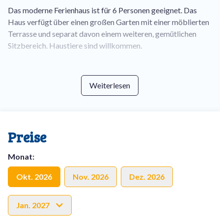
Das moderne Ferienhaus ist für 6 Personen geeignet. Das
Haus verfügt über einen großen Garten mit einer möblierten
Terrasse und separat davon einem weiteren, gemütlichen
Sitzbereich. Haustiere sind willkommen.
Die offene Küche verfügt über eine Spülmaschine,
Nespresso- und Filterkaffeemaschine, Kühlschrank mit
Weiterlesen
Gefrierfach und Backofen. Angrenzend an die Küche
befindet sich der Hauswirtschaftsraum mit Waschmaschine
und Mikrowelle. Der Essbereich hat einen Esstisch mit fünf
Stühlen. Das gemütliche Wohnzimmer verfügt über ein
Preise
Dreisitzer-Sofa, einen Sessel, einen Flachbildfernseher und
einen gemütlichen Kamin für gemütliches Zusammensitzen.
Monat
:
Es gibt außerdem eine separate Toilette im Erdgeschoss.
Okt. 2026
Nov. 2026
Dez. 2026
Im ersten Stock befinden sich die drei Schlafzimmer, die alle
mit einem Doppelbett ausgestattet sind. Zwei Schlafzimmer
Jan. 2027
verfügen über einen großen Kleiderschrank, ein Zimmer ist