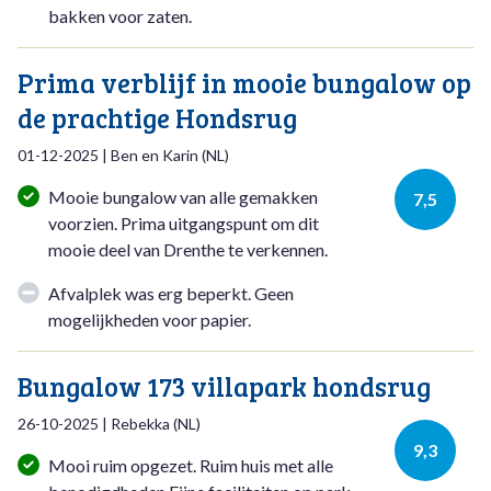
bakken voor zaten.
Prima verblijf in mooie bungalow op
de prachtige Hondsrug
01-12-2025
|
Ben en Karin
(
NL
)
Mooie bungalow van alle gemakken
7,5
voorzien. Prima uitgangspunt om dit
mooie deel van Drenthe te verkennen.
Afvalplek was erg beperkt. Geen
mogelijkheden voor papier.
Bungalow 173 villapark hondsrug
26-10-2025
|
Rebekka
(
NL
)
9,3
Mooi ruim opgezet. Ruim huis met alle