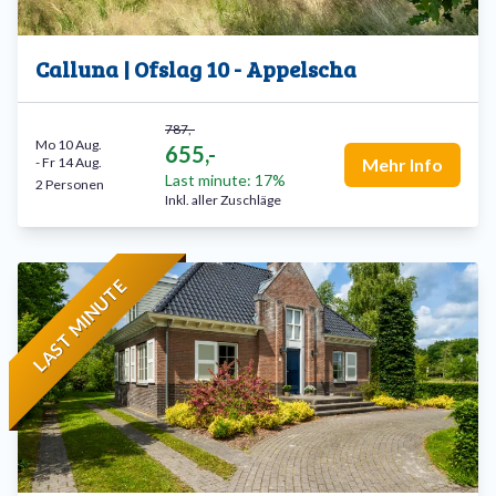
Calluna | Ofslag 10 - Appelscha
787,-
Mo 10 Aug.
655,-
-
Fr 14 Aug.
Mehr Info
Last minute: 17%
2 Personen
Inkl. aller Zuschläge
LAST MINUTE