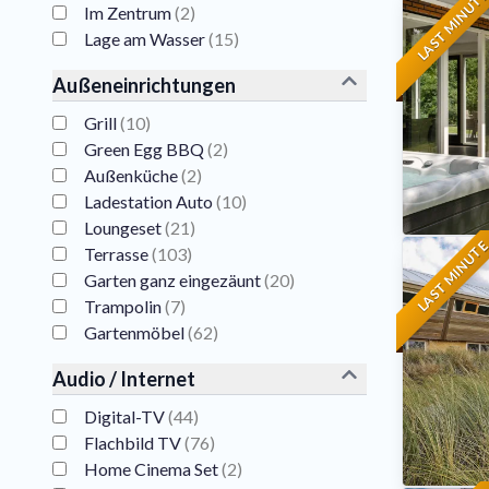
LAST MINUT
Im Zentrum
(
2
)
Lage am Wasser
(
15
)
Außeneinrichtungen
Grill
(
10
)
Green Egg BBQ
(
2
)
Außenküche
(
2
)
Ladestation Auto
(
10
)
Loungeset
(
21
)
LAST MINUT
Terrasse
(
103
)
Garten ganz eingezäunt
(
20
)
Trampolin
(
7
)
Gartenmöbel
(
62
)
Audio / Internet
Digital-TV
(
44
)
Flachbild TV
(
76
)
Home Cinema Set
(
2
)