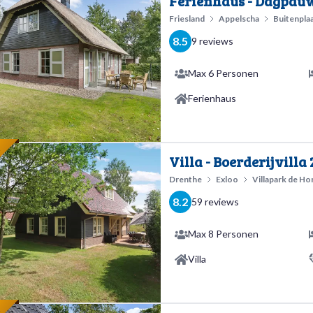
E
Ferienhaus - Dagpauw
Friesland
Appelscha
Buitenpla
8.5
9 reviews
Max 6 Personen
Ferienhaus
E
Villa - Boerderijvilla 
Drenthe
Exloo
Villapark de H
8.2
59 reviews
Max 8 Personen
Villa