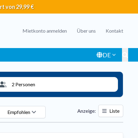
rt von 29,99 €
Header
Mietkonto anmelden
Über uns
Kontakt
menu
DE
Toggl
2 Personen
Anzeige
:
Liste
Empfohlen