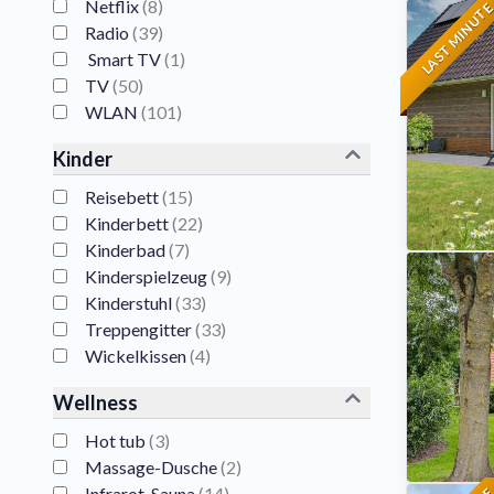
Netflix
(
8
)
LAST MINUT
Radio
(
39
)
Smart TV
(
1
)
TV
(
50
)
WLAN
(
101
)
Kinder
Reisebett
(
15
)
Kinderbett
(
22
)
Kinderbad
(
7
)
Kinderspielzeug
(
9
)
Kinderstuhl
(
33
)
Treppengitter
(
33
)
Wickelkissen
(
4
)
Wellness
Hot tub
(
3
)
Massage-Dusche
(
2
)
Infrarot-Sauna
(
14
)