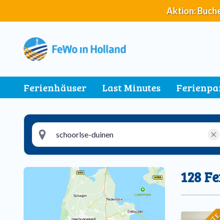
Direkt
Aktion: Buche
zum
Inhalt
Main
Ferienhäuser
Last Minutes
Ferienpa
navigation
128 F