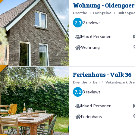
E
Wohnung - Oldengaer
Drenthe
Dwingeloo
Buitengoe
7.3
2 reviews
Max 6 Personen
Wohnung
E
Ferienhaus - Valk 36
Drenthe
Een
Vakantiepark Dr
7.2
3 reviews
Max 4 Personen
Ferienhaus