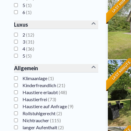
LAST MINUT
5
(
1
)
6
(
1
)
Luxus
2
(
12
)
3
(
31
)
4
(
36
)
5
(
5
)
LAST MINUT
Allgemein
Klimaanlage
(
1
)
Kinderfreundlich
(
21
)
Haustiere erlaubt
(
48
)
Haustierfrei
(
73
)
Haustiere auf Anfrage
(
9
)
Rollstuhlgerecht
(
2
)
Nichtraucher
(
115
)
langer Aufenthalt
(
2
)