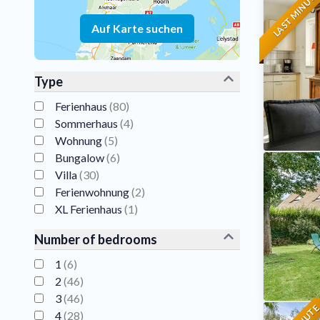
LAST MINUT
Auf Karte suchen
Type
Ferienhaus
(
80
)
Sommerhaus
(
4
)
Wohnung
(
5
)
Bungalow
(
6
)
Villa
(
30
)
Ferienwohnung
(
2
)
XL Ferienhaus
(
1
)
Number of bedrooms
1
(
6
)
2
(
46
)
3
(
46
)
4
(
28
)