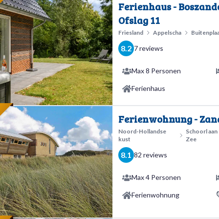
E
Ferienhaus - Boszando
Ofslag 11
Friesland
Appelscha
Buitenpla
8.2
7 reviews
Max 8 Personen
Ferienhaus
E
Ferienwohnung - Zand
Noord-Hollandse
Schoorl aan
kust
Zee
8.1
82 reviews
Max 4 Personen
Ferienwohnung