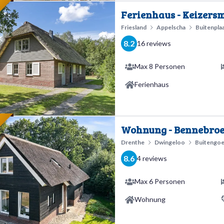
E
Ferienhaus - Keizersm
Friesland
Appelscha
Buitenpla
8.2
16 reviews
Max 8 Personen
Ferienhaus
E
Wohnung - Bennebroe
Drenthe
Dwingeloo
Buitengoe
8.6
4 reviews
Max 6 Personen
Wohnung