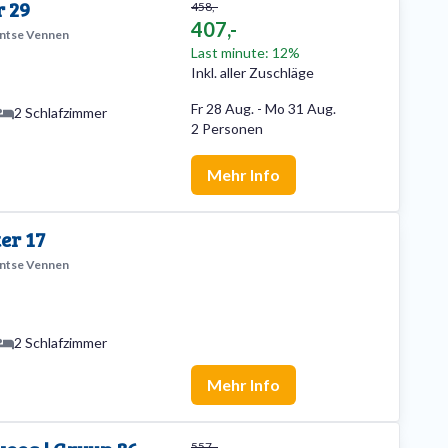
r 29
458,-
407,-
entse Vennen
Last minute: 12%
Inkl. aller Zuschläge
Fr 28 Aug.
-
Mo 31 Aug.
2 Schlafzimmer
2 Personen
Mehr Info
er 17
entse Vennen
2 Schlafzimmer
Mehr Info
557,-