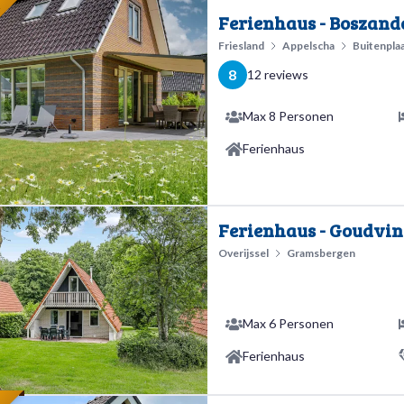
E
Ferienhaus - Boszando
Friesland
Appelscha
Buitenpla
8
12 reviews
Max 8 Personen
Ferienhaus
Ferienhaus - Goudvi
Overijssel
Gramsbergen
Max 6 Personen
Ferienhaus