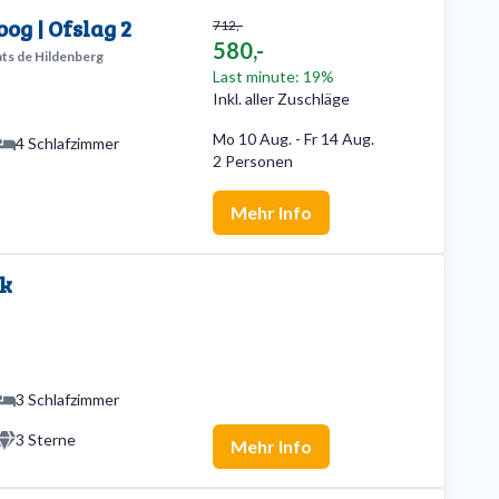
og | Ofslag 2
712,-
580,-
ats de Hildenberg
Last minute: 19%
Inkl. aller Zuschläge
Mo 10 Aug.
-
Fr 14 Aug.
4 Schlafzimmer
2 Personen
Mehr Info
nk
3 Schlafzimmer
3 Sterne
Mehr Info