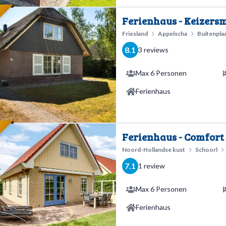
E
Ferienhaus - Keizersm
Friesland
Appelscha
Buitenpla
8.1
3 reviews
Max 6 Personen
Ferienhaus
E
Ferienhaus - Comfort 
Noord-Hollandse kust
Schoorl
7.1
1 review
Max 6 Personen
Ferienhaus