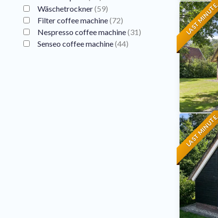
LAST MINUT
Wäschetrockner
(
59
)
Filter coffee machine
(
72
)
Nespresso coffee machine
(
31
)
Senseo coffee machine
(
44
)
LAST MINUT