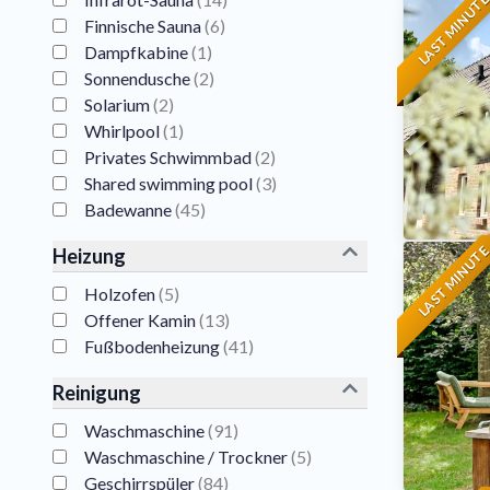
LAST MINUT
Finnische Sauna
(
6
)
Dampfkabine
(
1
)
Sonnendusche
(
2
)
Solarium
(
2
)
Whirlpool
(
1
)
Privates Schwimmbad
(
2
)
Shared swimming pool
(
3
)
Badewanne
(
45
)
LAST MINUT
Heizung
Holzofen
(
5
)
Offener Kamin
(
13
)
Fußbodenheizung
(
41
)
Reinigung
Waschmaschine
(
91
)
Waschmaschine / Trockner
(
5
)
Geschirrspüler
(
84
)