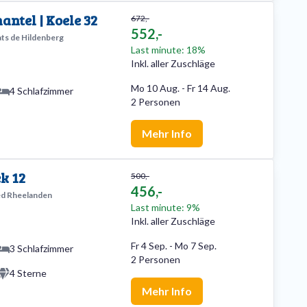
antel | Koele 32
672,-
552,-
ats de Hildenberg
Last minute: 18%
Inkl. aller Zuschläge
Mo 10 Aug.
-
Fr 14 Aug.
4 Schlafzimmer
2 Personen
Mehr Info
k 12
500,-
456,-
d Rheelanden
Last minute: 9%
Inkl. aller Zuschläge
Fr 4 Sep.
-
Mo 7 Sep.
3 Schlafzimmer
2 Personen
4 Sterne
Mehr Info