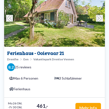
Ferienhaus - Ooievaar 21
Drenthe
Een
Vakantiepark Drentse Vennen
8.2
25 reviews
Max 6 Personen
3 Schlafzimmer
Ferienhaus
Mo 26 Okt.
461,-
-
Fr 30 Okt.
Mehr Info