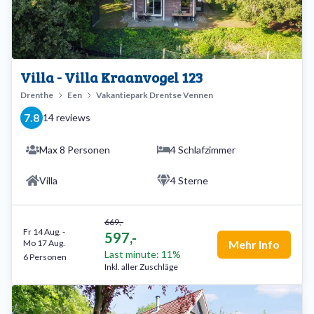
Villa - Villa Kraanvogel 123
Drenthe
Een
Vakantiepark Drentse Vennen
7.8
14 reviews
Max 8 Personen
4 Schlafzimmer
Villa
4 Sterne
669,-
Fr 14 Aug.
-
597,-
Mo 17 Aug.
Mehr Info
Last minute: 11%
6 Personen
Inkl. aller Zuschläge