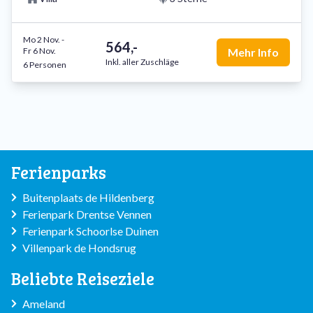
Mo 2 Nov.
-
564,-
Fr 6 Nov.
Mehr Info
Inkl. aller Zuschläge
6 Personen
Ferienparks
Buitenplaats de Hildenberg
Ferienpark Drentse Vennen
Ferienpark Schoorlse Duinen
Villenpark de Hondsrug
Beliebte Reiseziele
Ameland