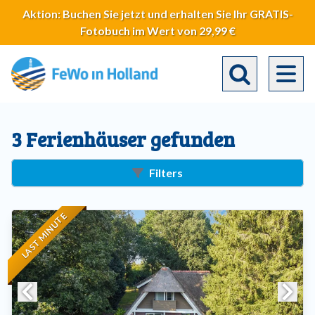
Direkt
Aktion: Buchen Sie jetzt und erhalten Sie Ihr GRATIS-
zum
Fotobuch im Wert von 29,99 €
Inhalt
Toggle search 
3 Ferienhäuser gefunden
Filters
LAST MINUTE