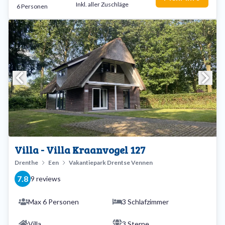
Inkl. aller Zuschläge
6 Personen
Villa - Villa Kraanvogel 127
Drenthe
Een
Vakantiepark Drentse Vennen
7.8
9 reviews
Max 6 Personen
3 Schlafzimmer
Villa
3 Sterne